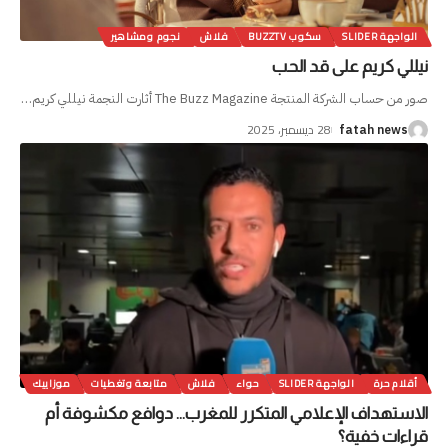
الواجهة SLIDER
سكوب BUZZTV
فلاش
نجوم ومشاهير
نيللي كريم على قد الحب
صور من حساب الشركة المنتجة The Buzz Magazine أثارت النجمة نيللي كريم
…
28 ديسمبر، 2025
fatah news
أقلام حرة
الواجهة SLIDER
حواء
فلاش
متابعة وتغطيات
موزاييك
الاستهداف الإعلامي المتكرر للمغرب… دوافع مكشوفة أم
قراءات خفية؟