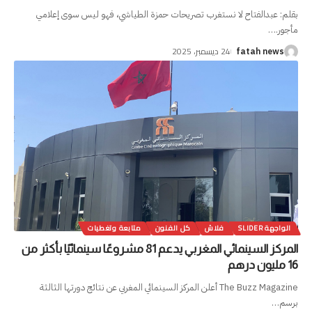
بقلم: عبدالفتاح لا نستغرب تصريحات حمزة الطياشي، فهو ليس سوى إعلامي
مأجور.
…
24 ديسمبر، 2025
fatah news
الواجهة SLIDER
فلاش
كل الفنون
متابعة وتغطيات
المركز السينمائي المغربي يدعم 81 مشروعًا سينمائيًا بأكثر من
16 مليون درهم
The Buzz Magazine أعلن المركز السينمائي المغربي عن نتائج دورتها الثالثة
برسم
…