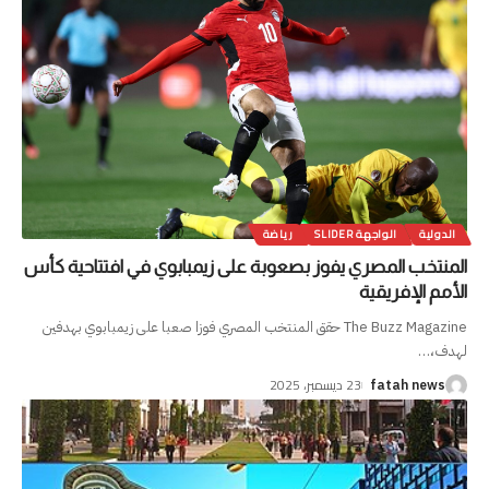
الدولية
الواجهة SLIDER
رياضة
المنتخب المصري يفوز بصعوبة على زيمبابوي في افتتاحية كأس
الأمم الإفريقية
The Buzz Magazine حقق المنتخب المصري فوزا صعبا على زيمبابوي بهدفين
لهدف،
…
23 ديسمبر، 2025
fatah news