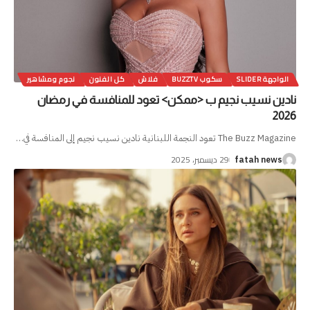
الواجهة SLIDER
سكوب BUZZTV
فلاش
كل الفنون
نجوم ومشاهير
نادين نسيب نجيم ب <ممكن> تعود للمنافسة في رمضان
2026
The Buzz Magazine تعود النجمة اللبنانية نادين نسيب نجيم إلى المنافسة في
…
29 ديسمبر، 2025
fatah news