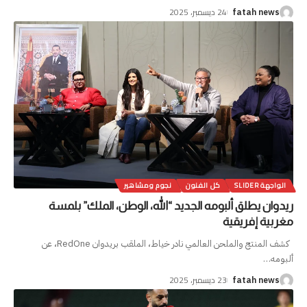
24 ديسمبر، 2025
fatah news
الواجهة SLIDER
كل الفنون
نجوم ومشاهير
ريدوان يطلق ألبومه الجديد “الله، الوطن، الملك” بلمسة
مغربية إفريقية
كشف المنتج والملحن العالمي نادر خياط، الملقب بريدوان RedOne، عن
ألبومه
…
23 ديسمبر، 2025
fatah news