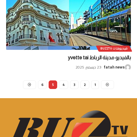
فيديوهات BUZZTV
بالفيديو مدينة الرباط yvette tai
23 ديسمبر، 2025
fatah news
6
5
4
3
2
1