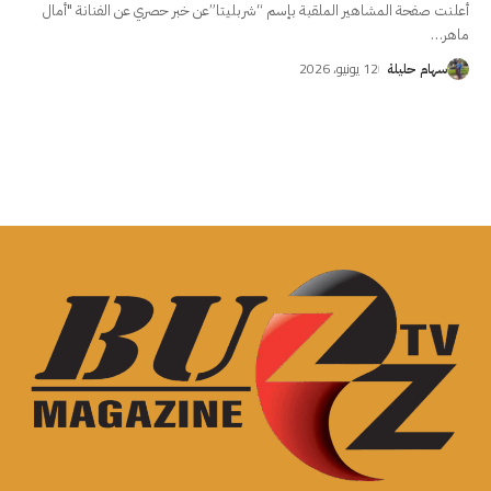
أعلنت صفحة المشاهير الملقبة بإسم “شربليتا”عن خبر حصري عن الفنانة "أمال
ماهر
…
12 يونيو، 2026
سهام حليلة