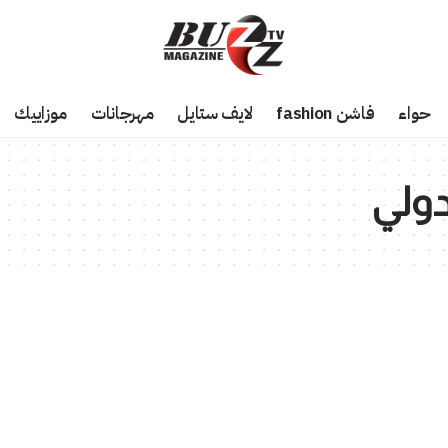
حواء
فاشن fashion
لايف ستايل
مهرجانات
موزاييك
لدولي