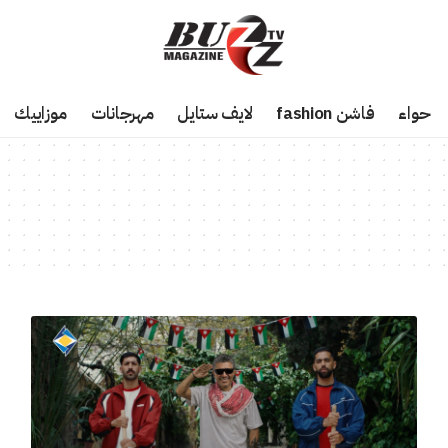
حواء
فاشن fashion
لايف ستايل
مهرجانات
موزاييك