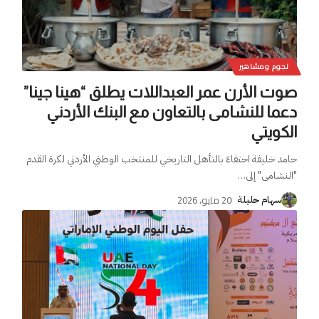
نجوم ومشاهير
صوت الأرن عمر العبداللات يطلق “هينا جينا”
دعما للنشامى بالتعاون مع البنك الأردني
الكويتي
حامد خليفة احتفاءً بالتأهل التاريخي للمنتخب الوطني الأردني لكرة القدم
"النشامى" إلى
…
20 مايو، 2026
سهام حليلة