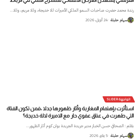
الفرنسي يشهدن العرض الافتتاحي للمسرح الملكي في الرباط
رندة محمد حضرت صاحبات السمو الملكي الأميرات للا خديجة، وللا مريم، وللا
…
24 أبريل، 2026
سهام حليلة
الواجهة SLIDER
استأثرت بإهتمام المغاربة وأثار ظهورها جدلا ،فمن تكون الفتاة
التي طهرت في عناق عفوي حار مع الاميرة لالة خديجة؟
بقلم : الصحافي حسن الخباز مدير جريدة الجريدة بوان كوم أثار الظهور
…
5 يناير، 2026
سهام حليلة