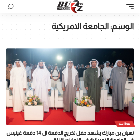
الوسم:
الجامعة الامريكية
موزاييك
نهيان بن مبارك يشهد حفل تخريج الدفعة ال 14 دفعة غينيس