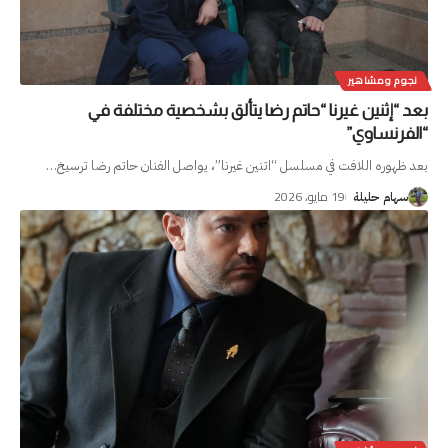
نجوم ومشاهير
بعد “إثنين غيرنا “حاتم رضا يتألق بشخصية مختلفة في
“الفرنساوي”
بعد ظهوره اللافت في مسلسل “اتنين غيرنا”، يواصل الفنان حاتم رضا ترسيخ
…
19 مايو، 2026
سهام حليلة