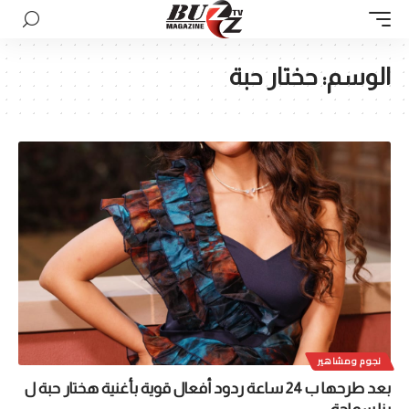
الوسم:
حختار حبة
نجوم ومشاهير
بعد طرحها ب 24 ساعة ردود أفعال قوية بأغنية هختار حبة ل