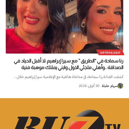
نجوم ومشاهير
رنا سماحة في “الطريق ” مع سيرا إبراهيم :لا أقبل الحياد في
الصداقة ..وأهلي ملجئي الاول وابني يملتك موهبة فنية
كشفت الفنانة رنا سماحة، في مداخلة هاتفية مع الإعلامية سيرا إبراهيم خلال
…
30 أبريل، 2026
سهام حليلة