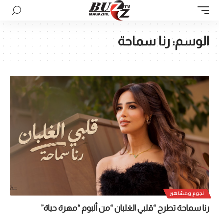
الوسم:
رنا سماحة
نجوم ومشاهير
رنا سماحة تطرح “قلبي الغلبان “من ألبوم “مهرة حياة”