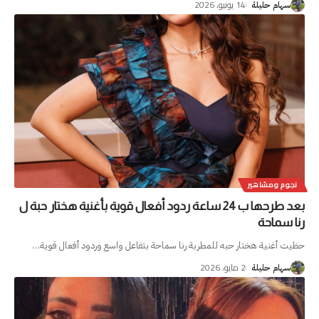
14 يونيو، 2026
سهام حليلة
نجوم ومشاهير
بعد طرحها ب 24 ساعة ردود أفعال قوية بأغنية هختار حبة ل
رنا سماحة
حظيت أغنية هختار حبه للمطربة رنا سماحة بتفاعل واسع وردود أفعال قوية
…
2 مايو، 2026
سهام حليلة