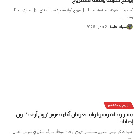
يوضح حقيقة واقعة الشمروخ
أصدرت الشركة المنتجة لمسلسل «روح أوف»، برئاسة المنتج بلال صبري، بيانًا
رسميًا
…
2 فبراير، 2026
سهام حليلة
نجوم ومشاهير
منذر ريحانة وميرنا وليد يغرقان أثناء تصوير “روح أوف “دون
إصابات
شهدت كواليس تصوير مسلسل «روح أوف» موقفًا طارئًا، تمثل في تعرض الفنان
…