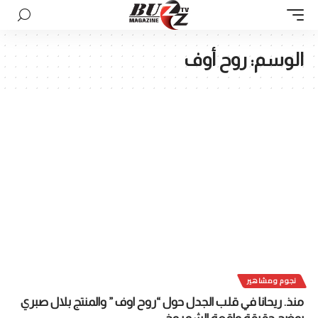
الوسم:
روح أوف
نجوم ومشاهير
منذ. ريحانا في قلب الجدل حول “روح اوف ” والمنتج بلال صبري