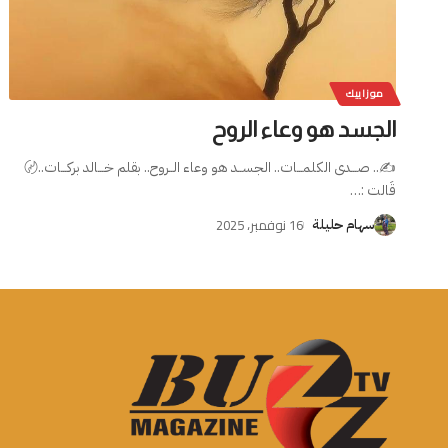
موزاييك
الجسد هو وعاء الروح
✍️.. صـــدى الكلمـــات.. الجســد هو وعاء الــروح.. بقلم خـــالد بركـــات..〄
قَالت :
…
16 نوفمبر، 2025
سهام حليلة