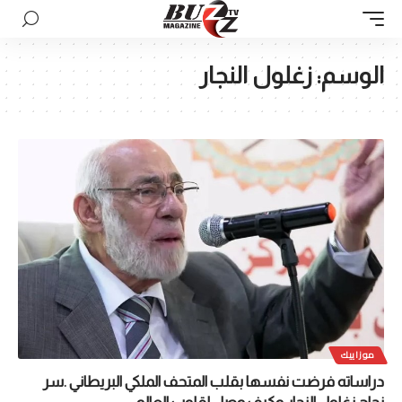
الوسم:
زغلول النجار
موزاييك
دراساته فرضت نفسها بقلب المتحف الملكي البريطاني .سر