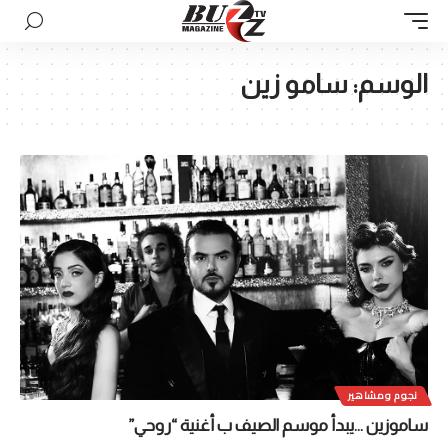
الوسم:
سامو زين
نجوم ومشاهير
ساموزين …يبدأ موسم الصيف ب أغنية “روحي”