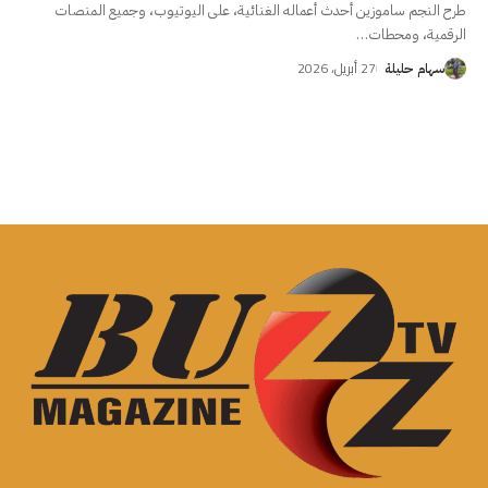
طرح النجم ساموزين أحدث أعماله الغنائية، على اليوتيوب، وجميع المنصات
الرقمية، ومحطات
…
27 أبريل، 2026
سهام حليلة