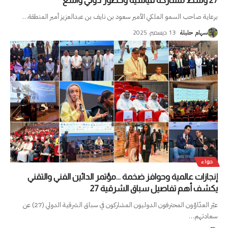
27 وسط مشاركة قياسية وحضور دولي واسع
برعاية صاحب السمو الملكي الأمير سعود بن نايف بن عبدالعزيز أمير المنطقة
…
13 ديسمبر، 2025
سهام حليلة
حواء
إنجازات عالمية وحوافز ضخمة …مؤتمر الدائين الفني والتقني
يكشف أهم تفاصيل سباق الشرقية 27
عبّر العدّاؤون المحترفون الدوليون المشاركون في سباق الشرقية الدولي (27) عن
سعادتهم
…