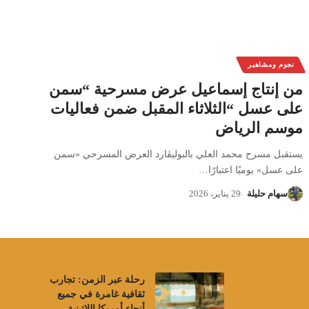
نجوم ومشاهير
من إنتاج إسماعيل عرض مسرحية “سمن
على عسل “الثلاثاء المقبل ضمن فعاليات
موسم الرياض
يستقبل مسرح محمد العلي بالبوليڤارد العرض المسرحي «سمن
على عسل» يوميًا اعتبارًا
…
سهام حليلة
29 يناير، 2026
رحلة عبر الزمن: تجارب
ثقافية غامرة في جميع
أنحاء أمريكا اللاتينية