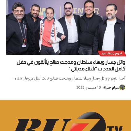
نجوم ومشاهير
وائل جسار وبهاء سلطان ومدحت صالح يتألقون في حفل
كامل العدد ب “شتاء مدينتي “
أحيا النجوم وائل جسار وبهاء سلطان ومدحت صالح ثالث ليالي مهرجان شتاء
…
13 ديسمبر، 2025
سهام حليلة