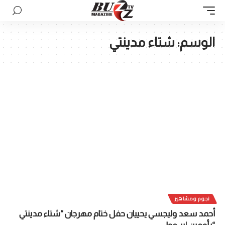
الوسم:
شتاء مدينتي
نجوم ومشاهير
أحمد سعد وليجسي يحييان حفل ختام مهرجان “شتاء مدينتي