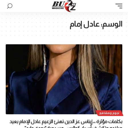
الوسم:
عادل إمام
نجوم ومشاهير
بكلمات مؤثرة ،،.إيناس عز الدين تهنئ الزعيم عادل الإمام بعيد