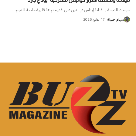
ميلاده وتكشف أسرار كواليس مسرحية “بودي جارد”
حرصت النجمة والفنانة إيناس عز الدين على تقديم تهنئة قلبية خاصة للنجم
…
17 مايو، 2026
سهام حليلة