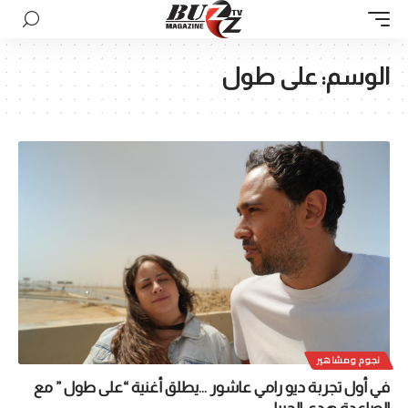
الوسم:
على طول
نجوم ومشاهير
في أول تجربة ديو رامي عاشور …يطلق أغنية “على طول ” مع