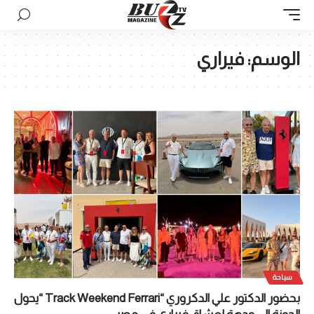
الوسم:
فيراري
سياحة
بحضور الدكتور علي الدكروري “Track Weekend Ferrari “يحول