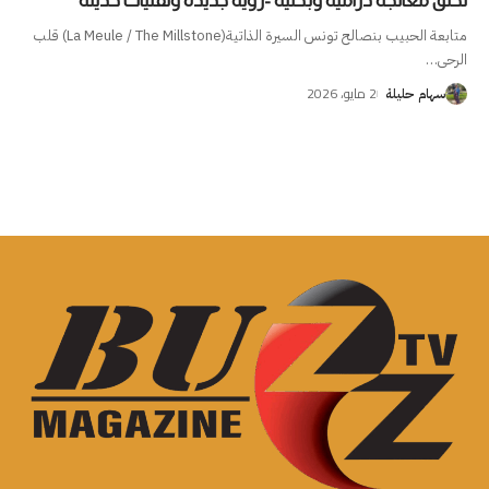
لخلق معالجة درامية وبحثية -رؤية جديدة وتقنيات حديثة
متابعة الحبيب بنصالح تونس السيرة الذاتية(La Meule / The Millstone) قلب
الرحى
…
2 مايو، 2026
سهام حليلة