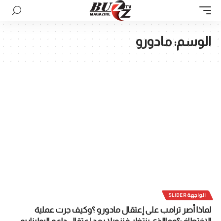
الوسم:
مادورو
الواجهة SLIDER
لماذا أصر ترامب على إعتقال مادورو ؟وكيف جرت عملية