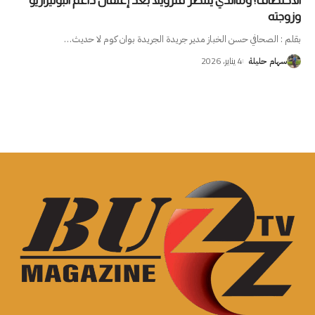
الاختطاف؟وماالذي ينتظر فنزويلا بعد إعتقال داعم البوليزاريو
وزوجته
بقلم : الصحافي حسن الخباز مدير جريدة الجريدة بوان كوم لا حديث
…
4 يناير، 2026
سهام حليلة