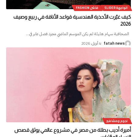
الواجهة SLIDER
فاشن FASHION
كيف غيّرت الأحذية الهندسية قواعد الأناقة في ربيع وصيف
2026
الصحافية سهام هليلة لم يكن الموسم الماضي مجرد فصل عابر في
…
4 أبريل، 2026
fatah news
نجوم ومشاهير
أميرة أديب بطلة من مصر في مشروع عالمي يوثق قصص