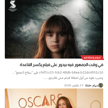
نجوم ومشاهير
في وقت الجمهور فيه بيدور على فيلم يكسر القاعدة
c9d7cc33-fcb2-48db-b8ea-b22dc4551c10 ظهر “سفاح التجمع”…
وضرب بقوة من أول لحظة! فيلم مش تقليدي…
…
21 مارس، 2026
سهام حليلة