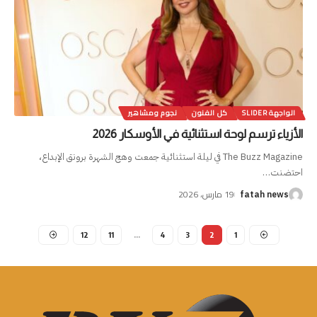
الواجهة SLIDER
كل الفنون
نجوم ومشاهير
الأزياء ترسم لوحة استثنائية في الأوسكار 2026
The Buzz Magazine في ليلة استثنائية جمعت وهج الشهرة برونق الإبداع،
احتضنت
…
19 مارس، 2026
fatah news
12
11
…
4
3
2
1