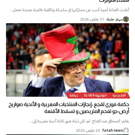
النساء المؤثرات
أعلنت الفنانة أميرة أديب عن مشاركتها في سلسلة وثائقية عالمية جديدة تحمل
…
31 مارس، 2026
سهام حليلة
أقلام حرة
الواجهة SLIDER
رياضة
حكمة فوزي لقجع ،إنجازات المنتخبات المغربية و الأندية صواريخ
أرض-جو تفحم المتربصين و تسقط الأقنعة
بقلم: الصحافي عبد الفتاح لم تكن ليلة عبور ثلاثة أندية مغربية إلى
…
23 مارس، 2026
fatah news