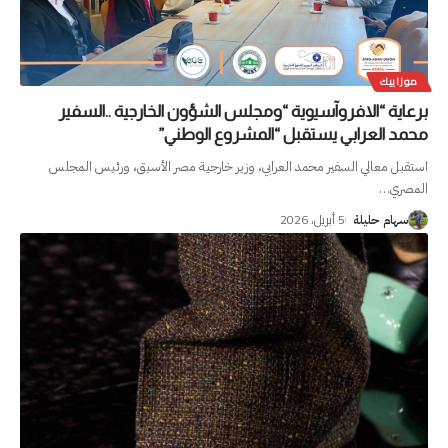
موزاييك
برعاية “الافروآسيوية “ومجلس الشؤون الخارجية ..السفير
محمد العرابي يستقبل “المشروع الوطني”
استقبل معالي السفير محمد العرابي، وزير خارجية مصر الأسبق، ورئيس المجلس
المصري
…
5 أبريل، 2026
سهام حليلة