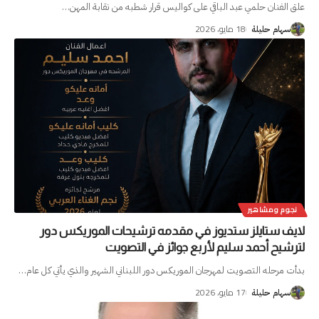
علق الفنان حلمي عبد الباقي على كواليس قرار شطبه من نقابة المهن
…
18 مايو، 2026
سهام حليلة
نجوم ومشاهير
لايف ستايلز ستديوز في مقدمه ترشيحات الموريكس دور
لترشيح أحمد سليم لأربع جوائز في التصويت
بدأت مرحله التصويت لمهرجان الموريكس دور اللبناني الشهير والذي يأتي كل عام
…
17 مايو، 2026
سهام حليلة