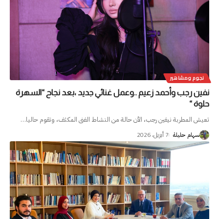
نجوم ومشاهير
نفين رجب وأحمد زعيم ..وعمل غنائي جديد ،بعد نجاح “السهرة
حلوة “
تعيش المطربة نيفين رجب، الأن حالة من النشاط الفنى المكثف، وتقوم حاليا
…
7 أبريل، 2026
سهام حليلة