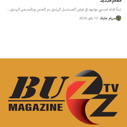
العام الجديد
تبدّا قناه امبسي بوليود في عرض المسلسل الهندى سر الحنين وبالمسمي الهندى
…
12 يناير، 2026
سهام حليلة