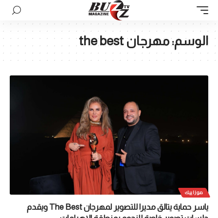
الوسم:
مهرجان the best
موزاييك
ياسر حماية يتالق مديرا للتصوير لمهرجان The Best ويقدم