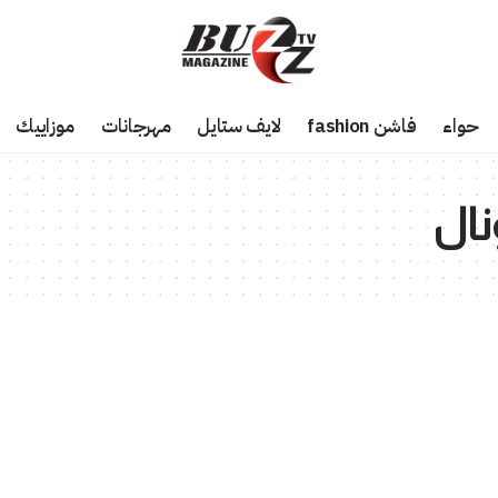
حواء
فاشن fashion
لايف ستايل
مهرجانات
موزاييك
نال