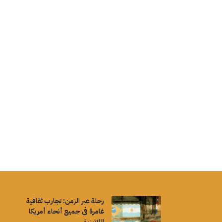
رحلة عبر الزمن: تجارب ثقافية
غامرة في جميع أنحاء أمريكا
اللاتينية