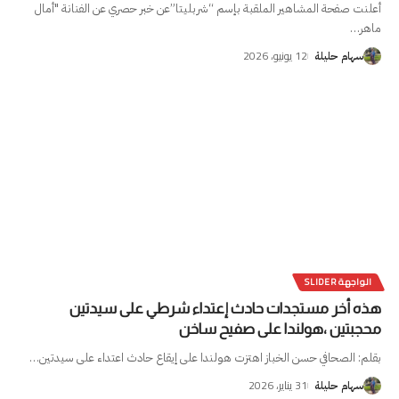
أعلنت صفحة المشاهير الملقبة بإسم “شربليتا”عن خبر حصري عن الفنانة "أمال
ماهر
…
12 يونيو، 2026
سهام حليلة
الواجهة SLIDER
هذه أخر مستجدات حادث إعتداء شرطي على سيدتين
محجبتين ،هولندا على صفيح ساخن
بقلم: الصحافي حسن الخباز اهتزت هولندا على إيقاع حادث اعتداء على سيدتين
…
31 يناير، 2026
سهام حليلة