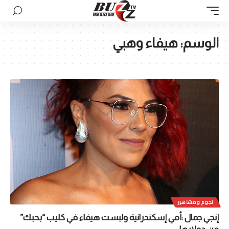
الوسم:
هيفاء وهبي
نجوم ومشاهير
إنجي جمال :أمي إسكندرانية ولبست هيفاء في كليب “بحبك”