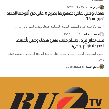
20 مايو، 2026
سهام حليلة
هيفاء وهبي تفاجئ جمهورها بطرح ٥ اغاني من ألبومها الجديد
“ميجا هيفا”
في مفاجأة فنية كبيرة أطلقت النجمة اللبنانية هيفاء وهبي الجزء الأول من
…
5 أكتوبر، 2025
fatah news
قلب يطير فرح.. حسام حبيب يهنئ هيفاء وهبي بأغنيتها
الجديدة «توأم روحي»
حرص المطرب والملحن حسام حبيب، على توجيه التهنئة للنجمة اللبنانية هيفاء
وهبي
…
5 سبتمبر، 2025
سهام حليلة