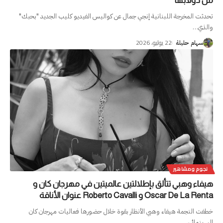
من دولابها
تحدثت المخرجة اللبنانية إنجي جمال عن كواليس الفيديو كليب الجديد "بحبك"
والذي
…
22 يوليو، 2026
سهام حليلة
نجوم ومشاهير
هيفاء وهبي تتألق بإطلالتين عالميتين في مهرجان كان و
Oscar De La Renta و Roberto Cavalli عنوان الأناقة
خطفت النجمة هيفاء وهبي الأنظار بقوة خلال حضورها فعاليات مهرجان كان
السينمائي،
…