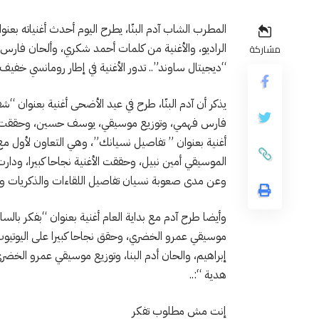
المطرب الشاب آدم البنّا، يطرح اليوم أحدث أغنياته بع
الراديو، والأغنية من كلمات أحمد شكري، وألحان فار
مشاركة
“ديجيتال ساوند”.. تدور الأغنية في إطار رومانسي خف
فارس فهمي، وتوزيع موسيقي، يوسف حسين، وحققت الأغ
أغنية بعنوان ” تفاصيل نسيانك”، وهي التعاون لأول مع 
الموسيقي أمين نبيل، وحققت الأغنية نجاحا كبيرا، ودارت
وعن مدى صعوبة نسيان تفاصيل اللقاءات والذكريات وا
وأيضا طرح آدم مع بداية العام أغنية بعنوان “بفكر با
موسيقي عمرو الخضري، وحقق نجاحا كبيرا على اليوتيوب
إبراهيم، والحان أدم البنا، وتوزيع موسيقي عمرو الخضري
هدية “:..
إنت مش مطلوب تفكر