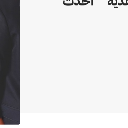
هدية ” أحدث