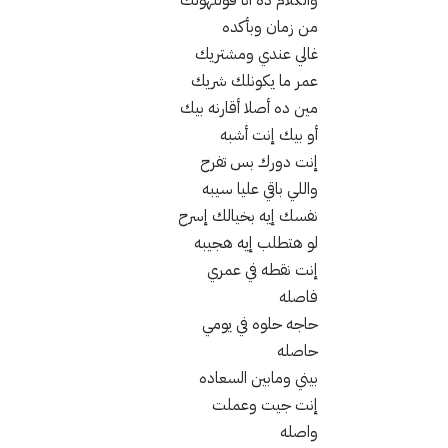
والكلام ده أنا قولتهولك
من زمان وبأكده
غالي عندي ومشتريك
عمر ما يكونلك شريك
مين ده أصلا أقارنه بيك
أو بيك إنت أشبه
إنت دورك بس تفرح
واللي باقي عليا سيبه
نفسك إيه بخيالك إسرح
لو هتطلب إيه هجيبه
إنت نقطه في عمري
فاصله
حاجه حلوه في يومي
حاصله
بيني ومابين السعاده
إنت جيت وعملت
واصله