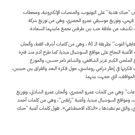
نوان “حبك هدية” على اليوتيوب، والمنصات الإلكترونية، ومحطات
س فهمي، وتوزيع موسيقي عمرو الخضري، وهي من توزيع شركة
يف، تكشف عن علاقة حب بين طرفين تجمع مابينهما السعادة.
يذكر أن آدم البنّا، طرح في عيد الأضحى أغنية بعنوان “شفايفها التوت” بطريقة الــ AI ، وهي من كلمات أشرف القط، وألحان
نية النجاح على مواقع السوشيال ميديا، كما طرح آدم منذ فترة
الملحن الكبير عزيز الشافعي، والشاعر تامر حسين، والموزع
 فكرتها في إطار درامي رومانسي، حول فكرة البعد والفراق بين حبيبين،
لمواقف، التي جمهت بينهما.
لساعات” وهي من كلمات عمرو المصري، وألحان عمرو الشاذلي، وتوزيع
، ومواقع السوشيال ميديا، وأغنية “رايقين”، وهي من كلمات أحمد
، والتي تم تنفيذها بـ «الذكاء الاصطناعي».. تقول كلمات أغنية “حبك