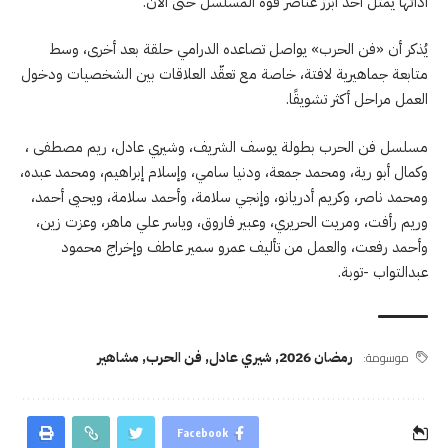
أدائها يمثل أحد أبرز عناصر قوة المسلسل حتى الآن.
يُذكر أن «فن الحرب» يواصل تصاعده الدرامي حلقة بعد أخرى، وسط
متابعة جماهيرية لافتة، خاصة مع تعقّد العلاقات بين الشخصيات ودخول
العمل مراحل أكثر تشويقًا.
مسلسل فن الحرب بطولة يوسف الشريف، وشيري عادل، ريم مصطفى ،
وكمال أبو رية، ومحمد جمعة، ودنيا سامي، وإسلام إبراهيم، ومحمد عبده،
ومحمد ناصر، وكريم أدريانو، وإنجي سلامة، وأحمد سلامة، ويحيى أحمد،
وريم رأفت، ومريت الحريري، وعبير فاروق، وياسر علي ماهر، وعزت زين،
وأحمد رفعت، والعمل من تأليف عمرو سمير عاطف وإخراج محمود
عبدالتواب -توبة.
موسومة:
رمضان 2026
,
شيري عادل
,
فن الحرب
,
مشاهير
Facebook