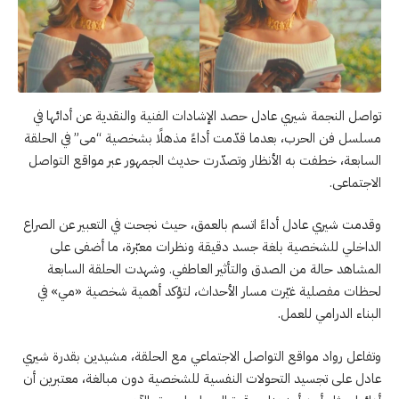
تواصل النجمة شيري عادل حصد الإشادات الفنية والنقدية عن أدائها في
مسلسل فن الحرب، بعدما قدّمت أداءً مذهلًا بشخصية “مى” في الحلقة
السابعة، خطفت به الأنظار وتصدّرت حديث الجمهور عبر مواقع التواصل
الاجتماعى.
وقدمت شيري عادل أداءً اتسم بالعمق، حيث نجحت في التعبير عن الصراع
الداخلي للشخصية بلغة جسد دقيقة ونظرات معبّرة، ما أضفى على
المشاهد حالة من الصدق والتأثير العاطفي. وشهدت الحلقة السابعة
لحظات مفصلية غيّرت مسار الأحداث، لتؤكد أهمية شخصية «مي» في
البناء الدرامي للعمل.
وتفاعل رواد مواقع التواصل الاجتماعي مع الحلقة، مشيدين بقدرة شيري
عادل على تجسيد التحولات النفسية للشخصية دون مبالغة، معتبرين أن