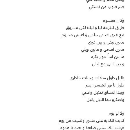
صبر قلوب من تشتكي
وكان مقسوم
طريق للفرحة ليا و ليك لكن مسروق
مع غيري تعيش حلمي و اعيش محروم
مابين تبقى و بين غيري
مابين اصحى و مابين ويلي
ما بين ابداً حوار بكره
و بين اسهر مع ليلي
ياليل طول ساعات وحيات خاطري
طول تا نور الشمس يصر
ويبدا السباق تمثيل وادعي
وافتكرو نبدا الليل ياليل
ولا لو يوم
كدبت الكدبه على نفسي ونسيت من يوم
عرفت انك سنين ضايعة و بعيد يا هموم