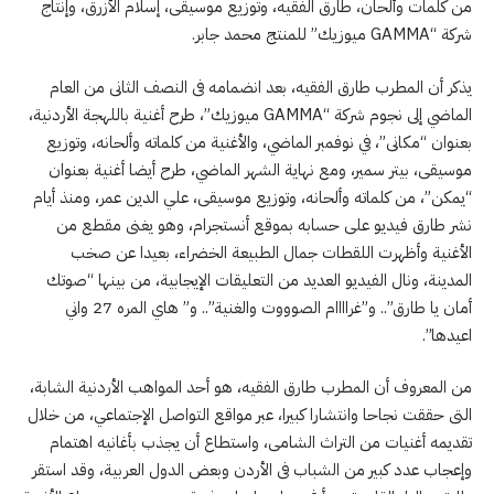
من كلمات وألحان، طارق الفقيه، وتوزيع موسيقى، إسلام الأزرق، وإنتاج
شركة “GAMMA ميوزيك” للمنتج محمد جابر.
يذكر أن المطرب طارق الفقيه، بعد انضمامه فى النصف الثانى من العام
الماضي إلى نجوم شركة “GAMMA ميوزيك”، طرح أغنية باللهجة الأردنية،
بعنوان “مكانى”، في نوفمبر الماضي، والأغنية من كلماته وألحانه، وتوزيع
موسيقى، بيتر سمير، ومع نهاية الشهر الماضي، طرح أيضا أغنية بعنوان
“يمكن”، من كلماته وألحانه، وتوزيع موسيقى، علي الدين عمر، ومنذ أيام
نشر طارق فيديو على حسابه بموقع أنستجرام، وهو يغنى مقطع من
الأغنية وأظهرت اللقطات جمال الطبيعة الخضراء، بعيدا عن صخب
المدينة، ونال الفيديو العديد من التعليقات الإيجابية، من بينها “صوتك
أمان يا طارق”.. و”غراااام الصوووت والغنية”.. و” هاي المره 27 واني
اعيدها”.
من المعروف أن المطرب طارق الفقيه، هو أحد المواهب الأردنية الشابة،
التى حققت نجاحا وانتشارا كبيرا، عبر مواقع التواصل الإجتماعي، من خلال
تقديمه أغنيات من التراث الشامى، واستطاع أن يجذب بأغانيه اهتمام
وإعجاب عدد كبير من الشباب فى الأردن وبعض الدول العربية، وقد استقر