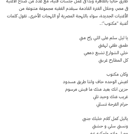
طارق حاليا بالقاهرة وبدأ فى عمل جلسات فنية، مع عدد من صناع الأغنية
فى مصر، وخلال الفترة القادمة سيقدم الفقيه مجموعة متنوعة من
الأغنيات الجديدة، سواء باللهجة المصرية أو اللهجات الأخرى.. تقول كلمات
أغنية “مكتوب”:..
يا ليل سلم على اللي راح مني
طمني طفي لهفتي
خلي الشوارع تشبع دمعي
كل المطارح غربتي
وكان مكتوب
اعيش الوحده حاف وانتا طريق مسدود
حزين انك بعيد منك ما فيش مرسوم
غريب عنك وحيد تاني
حرام الفرحة تنساني
ياليل كمل كلام خليك جنبي
ونسني سلي و حشتي
وصل ملام واحكيه عني