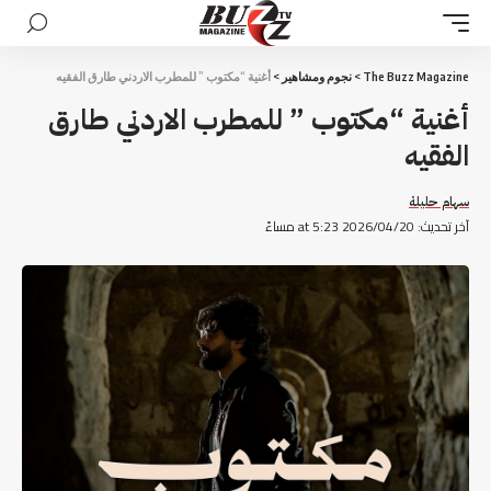
The Buzz Magazine
>
نجوم ومشاهير
>
أغنية “مكتوب ” للمطرب الاردني طارق الفقيه
أغنية “مكتوب ” للمطرب الاردني طارق
الفقيه
سهام حليلة
آخر تحديث: 2026/04/20 at 5:23 مساءً