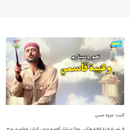
كتبت: مروة حسن
في تجربة فنية لافتة تعكس وعيًا شبابيًا بأهمية صون التراث وتطويره، خرج