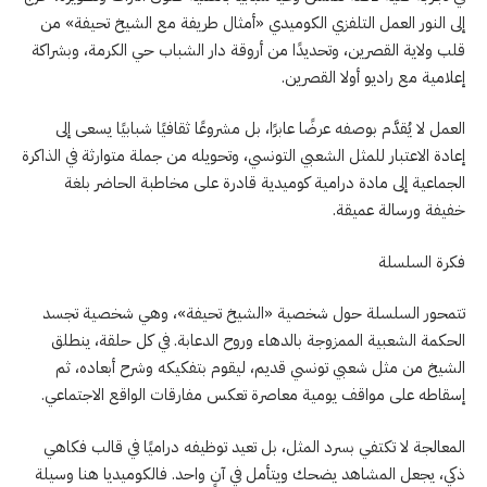
إلى النور العمل التلفزي الكوميدي «أمثال طريفة مع الشيخ تحيفة» من
قلب ولاية القصرين، وتحديدًا من أروقة دار الشباب حي الكرمة، وبشراكة
إعلامية مع راديو أولا القصرين.
العمل لا يُقدَّم بوصفه عرضًا عابرًا، بل مشروعًا ثقافيًا شبابيًا يسعى إلى
إعادة الاعتبار للمثل الشعبي التونسي، وتحويله من جملة متوارثة في الذاكرة
الجماعية إلى مادة درامية كوميدية قادرة على مخاطبة الحاضر بلغة
خفيفة ورسالة عميقة.
فكرة السلسلة
تتمحور السلسلة حول شخصية «الشيخ تحيفة»، وهي شخصية تجسد
الحكمة الشعبية الممزوجة بالدهاء وروح الدعابة. في كل حلقة، ينطلق
الشيخ من مثل شعبي تونسي قديم، ليقوم بتفكيكه وشرح أبعاده، ثم
إسقاطه على مواقف يومية معاصرة تعكس مفارقات الواقع الاجتماعي.
المعالجة لا تكتفي بسرد المثل، بل تعيد توظيفه دراميًا في قالب فكاهي
ذكي، يجعل المشاهد يضحك ويتأمل في آنٍ واحد. فالكوميديا هنا وسيلة