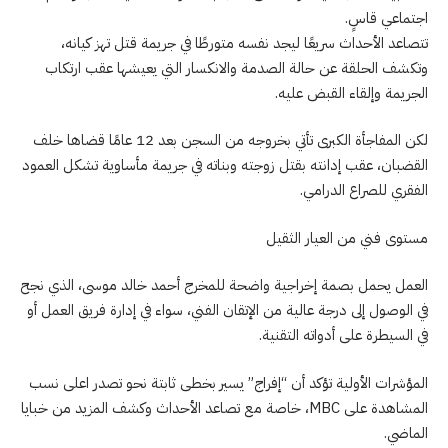
اجتماعي قاسٍ.
تتصاعد الأحداث سريعًا ليجد نفسه متورطًا في جريمة قتل تهز كيانه،
وتكشف الحلقة عن حالة الصدمة والانكسار التي يعيشها عقب ارتكاب
الجريمة وإلقاء القبض عليه.
لكن المفاجأة الكبرى تأتي بخروجه من السجن بعد 12 عامًا قضاها خلف
القضبان، عقب إدانته بقتل زوجته وبناته في جريمة مأساوية تشكل العمود
الفقري للصراع الدرامي.
مستوى فني من العيار الثقيل
العمل يحمل بصمة إخراجية واضحة للمخرج أحمد خالد موسى، الذي نجح
في الوصول إلى درجة عالية من الإتقان الفني، سواء في إدارة فريق العمل أو
في السيطرة على أدواته التقنية.
المؤشرات الأولية تؤكد أن “إفراج” يسير بخطى ثابتة نحو تصدر اعلى نسب
المشاهدة على MBC، خاصة مع تصاعد الأحداث وكشف المزيد من خبايا
الماضي.