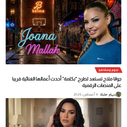
نجوم ومشاهير
جوانا ملاح تستعد لطرح “بكلمة” أحدث أعمالها الغنائية قريبا
على المنصات الرقمية
6 أغسطس، 2026
سهام حليلة