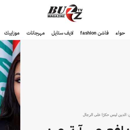
حواء
فاشن fashion
لايف ستايل
مهرجانات
موزاييك
ن: الدين ليس حكرًا على الرجال