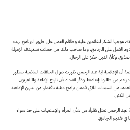
وة»، موجها الشكر للقائمين عليه وطاقم العمل على ظهور البرنامج بهذه
بع ردود الفعل على البرنامج، وما صاحب ذلك من حملات تستهدف الزميلة
مذيع، وكأنَّ الدين حكرٌ على الرجال.
خاصة أن الإعلامية آية عبد الرحمن ظهرت طوال الحلقات الماضية بمظهر
م من طالبوا بإبعادها. وذكّر الاتحاد بأن تاريخ الإذاعة والتلفزيون
عديد من السيدات اللائي قدمن برامج دينية باقتدار، من بينهن الإذاعية
 الكثير.
ة عبد الرحمن تمثل تقليلًا من شأن المرأة والإعلاميات على حد سواء،
ي تقديم البرنامج.