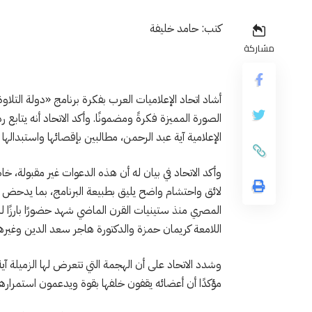
كتب: حامد خليفة
مشاركة
أشاد اتحاد الإعلاميات العرب بفكرة برنامج «دولة التلا
الصورة المميزة فكرةً ومضمونًا. وأكد الاتحاد أنه يتا
الإعلامية آية عبد الرحمن، مطالبين بإقصائها واستبدالها ب
وأكد الاتحاد في بيان له أن هذه الدعوات غير مقبولة، 
لائق واحتشام واضح يليق بطبيعة البرنامج، بما يدحض مزاع
المصري منذ ستينيات القرن الماضي شهد حضورًا بارزًا لل
اللامعة كريمان حمزة والدكتورة هاجر سعد الدين وغيرهن
وشدد الاتحاد على أن الهجمة التي تتعرض لها الزميلة آي
مؤكدًا أن أعضائه يقفون خلفها بقوة ويدعمون استمرارها ف