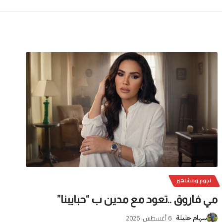
نجوم ومشاهير
مي فاروق ..تعود مع مدين ب “حبايبنا”
6 أغسطس، 2026
سهام حليلة