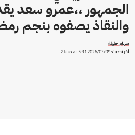
الجمهور ،،عمرو سعد يق
والنقاذ يصفوه بنجم رمض
سهام حليلة
آخر تحديث: 2026/03/09 at 5:31 مساءً