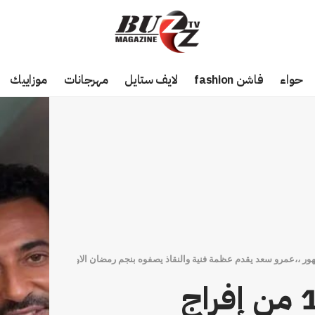
حواء
فاشن fashion
لايف ستايل
مهرجانات
موزاييك
احداث نارية في الحلقة 19 من إفراج