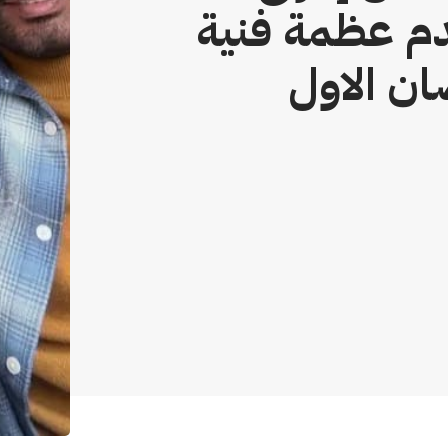
دم عظمة فنية
ان الاول