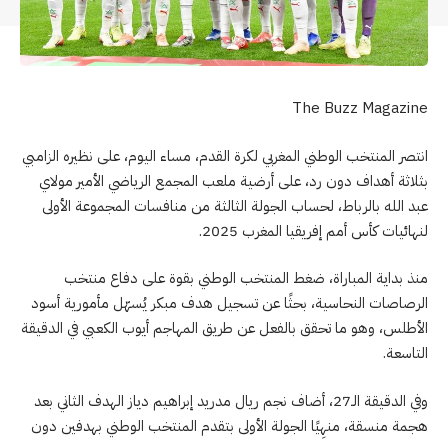
The Buzz Magazine
انتصر المنتخب الوطني المغربي لكرة القدم، مساء اليوم، على نظيره الزامبي
بثلاثة أهداف دون رد، على أرضية ملعب المجمع الرياضي الأمير مولاي
عبد الله بالرباط، لحساب الجولة الثالثة من منافسات المجموعة الأولى
لنهائيات كأس أمم إفريقيا المغرب 2025.
منذ بداية المباراة، ضغط المنتخب الوطني بقوة على دفاع منتخب
الرصاصات النحاسية، بحثًا عن تسجيل هدف مبكر يُسهّل مأمورية أسود
الأطلس، وهو ما تحقق بالفعل عن طريق المهاجم أيوب الكعبي في الدقيقة
التاسعة.
وفي الدقيقة الـ27، أضاف نجم ريال مدريد إبراهيم دياز الهدف الثاني بعد
هجمة منسقة، منهِيًا الجولة الأولى بتقدم المنتخب الوطني بهدفين دون