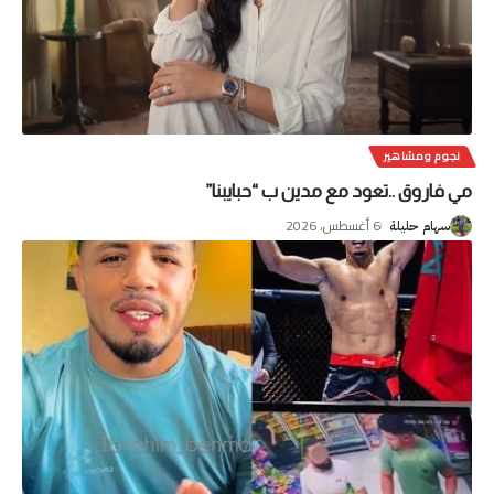
نجوم ومشاهير
مي فاروق ..تعود مع مدين ب “حبايبنا”
6 أغسطس، 2026
سهام حليلة