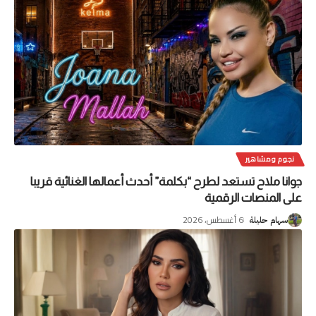
نجوم ومشاهير
جوانا ملاح تستعد لطرح “بكلمة” أحدث أعمالها الغنائية قريبا
على المنصات الرقمية
6 أغسطس، 2026
سهام حليلة