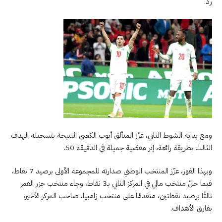
رد.
ومع بداية الشوط الثاني، عزّز المتألق أيوب الكعبي النتيجة بتسجيله الهدف
الثالث بطريقة رائعة، إثر مقصّية جميلة في الدقيقة 50.
وبهذا الفوز، عزّز المنتخب الوطني صدارته للمجموعة الأولى برصيد 7 نقاط،
فيما حلّ منتخب مالي في المركز الثاني بـ3 نقاط، وجاء منتخب جزر القمر
ثالثًا برصيد نقطتين، متقدمًا على منتخب زامبيا، صاحب المركز الأخير،
بفارق الأهداف.