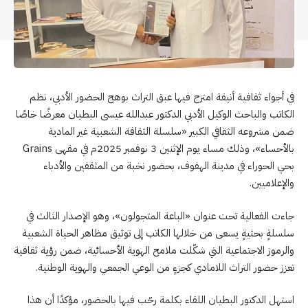
في أجواء ثقافية أنيقة امتزج فيها عبق التراث بوهج الحضور الأدبي، نظم
الكاتب والباحث الوكيل الأدبي الدكتور عبدالله عيسى البطيان معرضًا خاصًا
ضمن مشروعه الثقافي الكبير «سلسلة الثقافة الشعبية غير المادية
بالأحساء»، وذلك مساء يوم الإثنين 3 نوفمبر 2025م في مقهى Grains
بحي الحوراء في مدينة الهفوف، بحضور نخبة من المثقفين والأدباء
والإعلاميين.
جاءت الفعالية تحت عنوان «الباعة المتجولون»، وهو الإصدار الثالث في
سلسلةٍ بحثيةٍ يسعى من خلالها الكاتب إلى توثيق مظاهر الحياة الشعبية
والرموز الاجتماعية التي شكّلت ملامح الهوية الأحسائية، ضمن رؤية ثقافية
تعزز حضور التراث اللامادي كجزءٍ من الوعي الجمعي والهوية الوطنية.
استهل الدكتور البطيان اللقاء بكلمة رحّب فيها بالحضور، مؤكدًا أن هذا