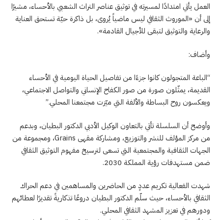
العمل يأتي امتدادًا لمسيرته في توثيق عناصر التراث الشعبي بالأحساء، مشيرًا
إلى أن «الموروث الثقافي ليس ماضياً يُروى، بل ذاكرة حيّة تستحق العناية
والرعاية والتوثيق لتبقى للأجيال القادمة».
وأضاف:
“الباعة المتجولون كانوا جزءًا من تفاصيل الحياة اليومية في الأحساء
القديمة، يمثّلون صورة من صور الكفاح الإنساني والتواصل الاجتماعي،
ويعكسون روح البساطة والألفة التي ميّزت مجتمعنا المحلي.”
وأوضح أن السلسلة تأتي بالتعاون الوكيل الأدبي الدكتور البطيان، وبدعم
من مركز المؤلف للنشر والتوزيع، ومشاركة مقهى Grains، ومجموعة من
الجهات الثقافية والمجتمعية التي تسعى لترسيخ مفهوم التوثيق الثقافي
ضمن مستهدفات رؤية المملكة 2030.
شهدت الفعالية تكريم عددٍ من الحاضرين والمساهمين في دعم الحراك
الثقافي بالأحساء، حيث سلّم الدكتور البطيان دروعًا تذكاريةً تقديرًا لعطائهم
ودورهم في تعزيز المشهد الثقافي المحلي.