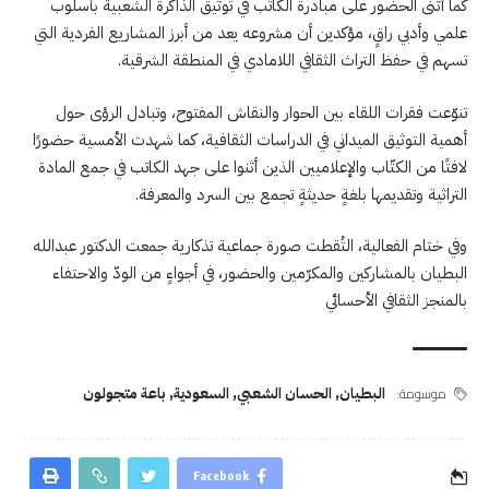
كما أثنى الحضور على مبادرة الكاتب في توثيق الذاكرة الشعبية بأسلوب
علمي وأدبي راقٍ، مؤكدين أن مشروعه يعد من أبرز المشاريع الفردية التي
تسهم في حفظ التراث الثقافي اللامادي في المنطقة الشرقية.
تنوّعت فقرات اللقاء بين الحوار والنقاش المفتوح، وتبادل الرؤى حول
أهمية التوثيق الميداني في الدراسات الثقافية، كما شهدت الأمسية حضورًا
لافتًا من الكتّاب والإعلاميين الذين أثنوا على جهد الكاتب في جمع المادة
التراثية وتقديمها بلغةٍ حديثةٍ تجمع بين السرد والمعرفة.
وفي ختام الفعالية، التُقطت صورة جماعية تذكارية جمعت الدكتور عبدالله
البطيان بالمشاركين والمكرّمين والحضور، في أجواءٍ من الودّ والاحتفاء
بالمنجز الثقافي الأحسائي
موسومة:
البطيان
,
الحسان الشعبي
,
السعودية
,
باعة متجولون
Facebook