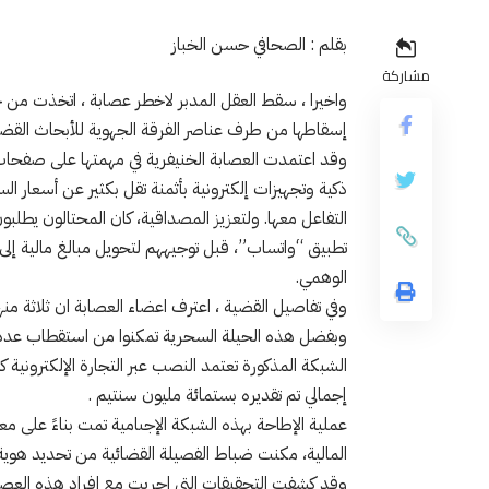
بقلم : الصحافي حسن الخباز
مشاركة
واخيرا ، سقط العقل المدبر لاخطر عصابة ، اتخذت من خ
إسقاطها من طرف عناصر الفرقة الجهوية للأبحاث القضائية
وقد اعتمدت العصابة الخنيفرية في مهمتها على صفحات
ذكية وتجهيزات إلكترونية بأثمنة تقل بكثير عن أسعار الس
التفاعل معها. ولتعزيز المصداقية، كان المحتالون يطل
تطبيق “واتساب”، قبل توجيههم لتحويل مبالغ مالية إلى
الوهمي.
وفي تفاصيل القضية ، اعترف اعضاء العصابة ان ثلاثة م
وبفضل هذه الحيلة السحرية تمكنوا من استقطاب عد
الشبكة المذكورة تعتمد النصب عبر التجارة الإلكترونية 
إجمالي تم تقديره بستمائة مليون سنتيم .
عملية الإطاحة بهذه الشبكة الإجىامية تمت بناءً على
المالية، مكنت ضباط الفصيلة القضائية من تحديد هوية ا
وقد كشفت التحقيقات التي اجريت مع افراد هذه الع