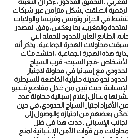
المغربي . التحقيق المذكور ، ءكر أن التعبئة
الرقمية انطلقت بشكل متزامن عبر شبكات
تنشط في الجزائر وتونس وفرنسا والولايات
المتحدة والمغرب، بما يعكس، وفق المصدر
ذاته، الطابع العابر للحدود للحملة التي
سبقت محاولات الهجرة الجماعية . يذكر أنه
بداية هذه الهجرة الجماعية ، احتشد مئات
الأشخاص -فجر السبت- قرب السياج
الحدودي مع إسبانيا في محاولة لاجتياز
الحدود نحو مدينة مليلية الخاضعة للسيطرة
الإسبانية. حيث تبين من خلال مقاطع فيديو
نشرتها وسائل إعلام إسبانية محاولة عدد
من الأفراد اجتياز السياج الحدودي، في حين
تمكّن بعضهم من اجتيازه والوصول إلى
الجانب الإسباني . حدث هذا في ظل
محاولات من قوات الأمن الإسبانية لمنع