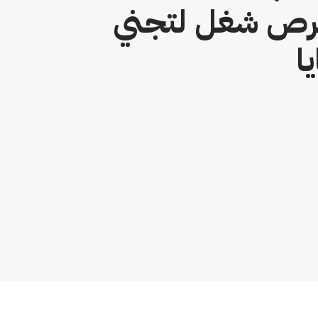
فرص شغل لتجني
ا