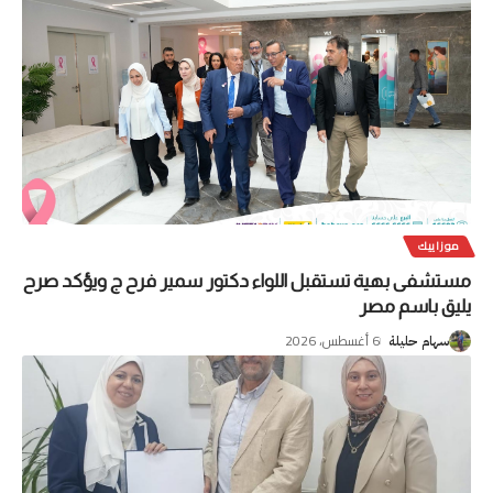
موزاييك
مستشفى بهية تستقبل اللواء دكتور سمير فرح ج ويؤكد صرح
يليق باسم مصر
6 أغسطس، 2026
سهام حليلة