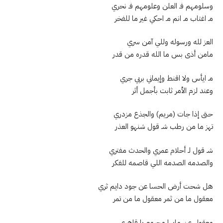
وسلومهم فـ العلن وعلومهم فـ نحري
مـ اغتاب مـ انم مـ احكي غير ما للفخر
العز لله ورسوله وللي آمن سري
مامن أذى بس ما الله قدره من قدر
مـ ايأس ولا اقنط وإيماني بربي جري
وعند لزم الأمر ثابت بأجمل أثر
حتى إذا جات (مريم) والجذع مزدري
تهز ما من رطب شـ قول شنهو العذر
شـ قول لـ أحلام عمري والحدث مفتري
والصدمه الصدمه اللي قاصمه للفكر
هل شحت أرض الحسا عن جود دايم ثري
معقول ما من ثمر معقول ما من تمر
معقول عن مايها محروم يا قاهري