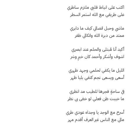
اكتب على انياط قلبي ملتزم ساطري
على طريقي مع الله استمر السطر
ماشي وحبل اتصالي كيف ما دابري
ممتد من دبرة الله واتكالي ظفر
أكيد أنا مُبتلى والحلم عند ابصري
اشوف وأشكر وأحمد كان خيرٍ وشر
الليل ما يكفي لحلمي وجهد ظهري
أسعى ويسعى نجم كتفي بليا ظهر
في ساحةٍ فجرها للطيب مد انظري
ما خيبت ظن فعلي لو خفى بي نظر
أسرح مع الوجد يا وجداه عودي طري
مالي مع الناس غير العرف أقدم مهر