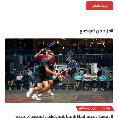
المزيد من المواضيع
رياضة
نجوم ومشاهير
آل نصفان يحقق إنجازا تاريخيا للإسكواش السعودي ..سابع