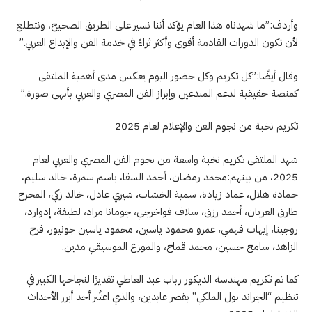
وأردف:”ما شهدناه هذا العام يؤكد أننا نسير على الطريق الصحيح، ونتطلع
لأن تكون الدورات القادمة أقوى وأكثر ثراءً في خدمة الفن والإبداع العربي.”
وقال أيضًا:”كل تكريم وكل حضور اليوم يعكس مدى أهمية الملتقى
كمنصة حقيقية لدعم المبدعين وإبراز الفن المصري والعربي بأبهى صورة.”
تكريم نخبة من نجوم الفن والإعلام لعام 2025
شهد الملتقى تكريم نخبة واسعة من نجوم الفن المصري والعربي لعام
2025، من بينهم:محمد رمضان، أحمد السقا، باسم سمرة، خالد سليم،
حمادة هلال، عماد زيادة، سمية الخشاب، شيري عادل، خالد زكي، المخرج
طارق العريان، أحمد رزق، سلاف فواخرجي، جومانا مراد، لطيفة، إدوارد،
روجينا، إيهاب فهمي، عمرو محمود ياسين، محمود ياسين جونيور، فرح
الزاهد، سامح حسين، محمد قماح، والموزع الموسيقي مدين.
كما تم تكريم مهندسة الديكور رباب عبد العاطي تقديرًا لنجاحها الكبير في
تنظيم “الجراند بول الملكي” بقصر عابدين، والذي اعتُبر أحد أبرز الأحداث