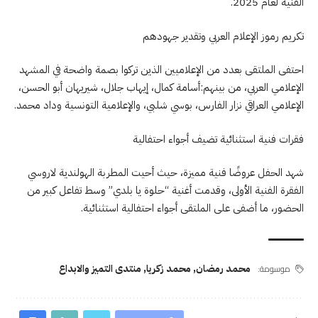
الفنية لعام 2025.
تكريم رموز الإعلام العربي وتقدير جهودهم
احتفى الملتقى بعدد من الإعلاميين الذين تركوا بصمة واضحة في المشهد
الإعلامي العربي، من بينهم:أسامة كمال، إيهاب جلال، شيريهان أبو الحسن،
الإعلامي العراقي نزار الفارس، بوسي شلبي، والإعلامية التونسية وداد محمد.
فقرات فنية استثنائية تضيف أجواء احتفالية
شهد الحفل عروضًا فنية مميزة، حيث أحيت المطربة الهولندية لاروسي
الفقرة الفنية الأولى، وقدمت أغنية “حلوة يا بلدي” وسط تفاعل كبير من
الحضور، ما أضفى على الملتقى أجواء احتفالية استثنائية.
موسومة:
محمد رمضان
,
محمد زكريا
,
منتدى التميز والابداع