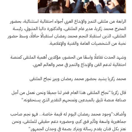
الرابعة من ملتقى التميز والإبداع العربي أجواء احتفالية استثنائية، بحضور
المخرج محمد زكريا، مدير عام الملتقى، والدكتورة داليا المتبولي، رئيسة
الملتقى، الذين استقبلا النجم محمد رمضان استقبالًا حافلًا، وسط حضور
نخبة من الشخصيات العامة والفنية والإعلامية.
وشهد الحدث تفاعلًا واسعًا من الحضور، مؤكدين أهمية الملتقى كمنصة
احتفالية لدعم الفن والإبداع والتميز في مصر والعالم العربي.
محمد زكريا يشيد بحضور محمد رمضان ويبرز نجاح الملتقى
قال زكريا:”نجاح الملتقى هذا العام فخر لنا جميعًا ونحن نعمل من أجل
صناعة منصة تليق بالمبدعين وتمنحهم التقدير الذي يستحقونه.”
وأضاف:”وجود محمد رمضان اليوم له قيمة خاصة… فهو نجم صاحب
جماهيرية واسعة وتأثير فني كبير، وحضوره دعم حقيقي للملتقى، ونحن
نعتز بكل فنان يقدم رسالة ويترك بصمة في وجدان الجمهور.”