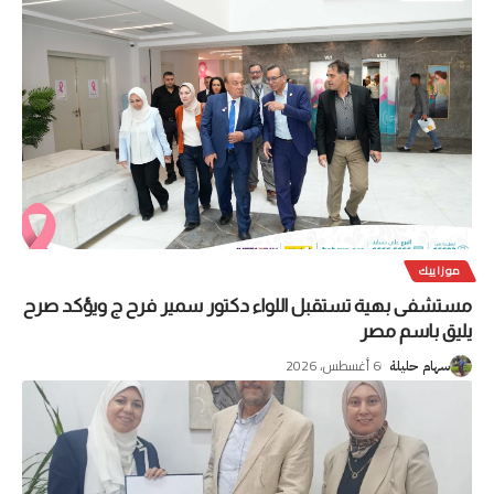
موزاييك
مستشفى بهية تستقبل اللواء دكتور سمير فرح ج ويؤكد صرح
يليق باسم مصر
6 أغسطس، 2026
سهام حليلة