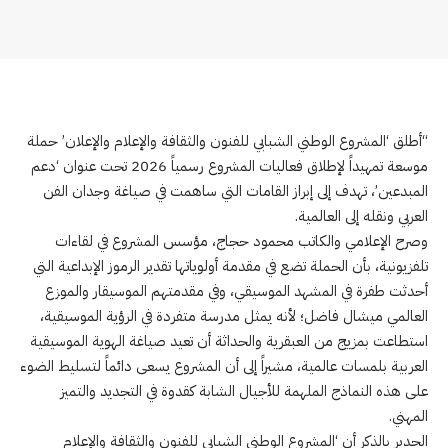
“أطلق ‘المشروع الوطني الشبابي للفنون والثقافة والإعلام والإعلان’ حملة
موسعة تمهيداً لإطلاق فعاليات المشروع رسمياً 2026 تحت عنوان ‘دعم
المبدعين’، تهدف إلى إبراز القامات التي ساهمت في صياغة وجدان الفن
العربي ونقله إلى العالمية.
وصرح الإعلامي والكاتب محمود حجاج، مؤسس المشروع في لقاءات
تلفزيونية، بأن الحملة تضع في مقدمة أولوياتها تقدير الرموز الإبداعية التي
أحدثت طفرة في المشهد الموسيقي، وفي مقدمتهم الموسيقار والموزع
العالمي ميشال فاضل؛ لأنه يمثل مدرسة متفردة في الرؤية الموسيقية،
استطاعت بمزيج من العبقرية والحداثة أن تعيد صياغة الهوية الموسيقية
العربية بلمسات عالمية، مشيراً إلى أن المشروع يسعى دائماً لتسليط الضوء
على هذه النماذج الملهمة للأجيال الشابة كقدوة في التجديد والتميز
المهني.
الجدير بالذكر أن ‘المشروع الوطني الشبابي للفنون والثقافة والإعلام