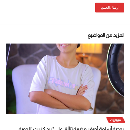
المزيد من المواضيع
موزاييك
روضة أسامة أصغر مذيعة تتألق على “ريد كاربت “الدورة