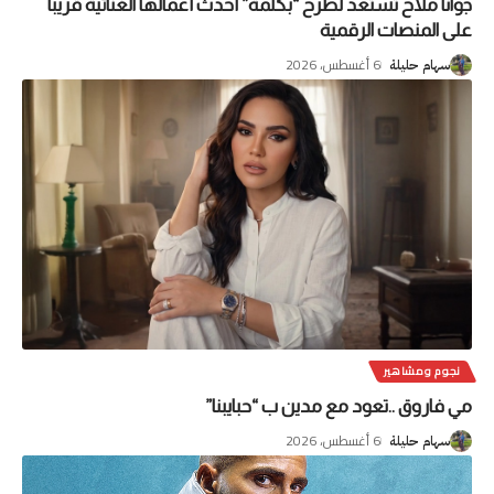
جوانا ملاح تستعد لطرح “بكلمة” أحدث أعمالها الغنائية قريبا
على المنصات الرقمية
6 أغسطس، 2026
سهام حليلة
نجوم ومشاهير
مي فاروق ..تعود مع مدين ب “حبايبنا”
6 أغسطس، 2026
سهام حليلة