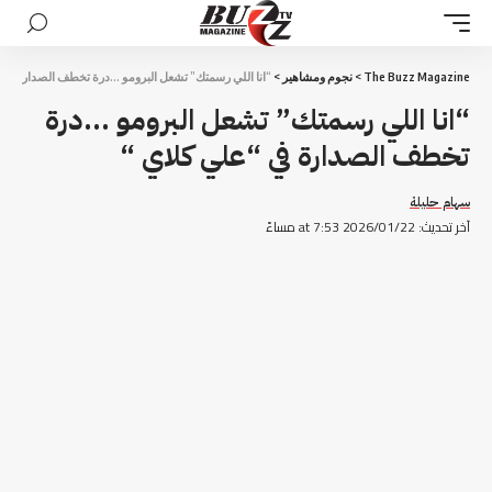
The Buzz Magazine
>
نجوم ومشاهير
>
“انا اللي رسمتك” تشعل البرومو …درة تخطف الصدارة في 
“انا اللي رسمتك” تشعل البرومو …درة
تخطف الصدارة في “علي كلاي “
سهام حليلة
آخر تحديث: 2026/01/22 at 7:53 مساءً