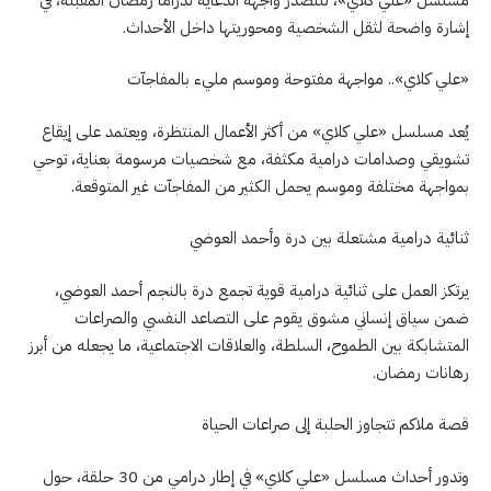
إشارة واضحة لثقل الشخصية ومحوريتها داخل الأحداث.
«علي كلاي».. مواجهة مفتوحة وموسم مليء بالمفاجآت
يُعد مسلسل «علي كلاي» من أكثر الأعمال المنتظرة، ويعتمد على إيقاع
تشويقي وصدامات درامية مكثفة، مع شخصيات مرسومة بعناية، توحي
بمواجهة مختلفة وموسم يحمل الكثير من المفاجآت غير المتوقعة.
ثنائية درامية مشتعلة بين درة وأحمد العوضي
يرتكز العمل على ثنائية درامية قوية تجمع درة بالنجم أحمد العوضي،
ضمن سياق إنساني مشوق يقوم على التصاعد النفسي والصراعات
المتشابكة بين الطموح، السلطة، والعلاقات الاجتماعية، ما يجعله من أبرز
رهانات رمضان.
قصة ملاكم تتجاوز الحلبة إلى صراعات الحياة
وتدور أحداث مسلسل «علي كلاي» في إطار درامي من 30 حلقة، حول