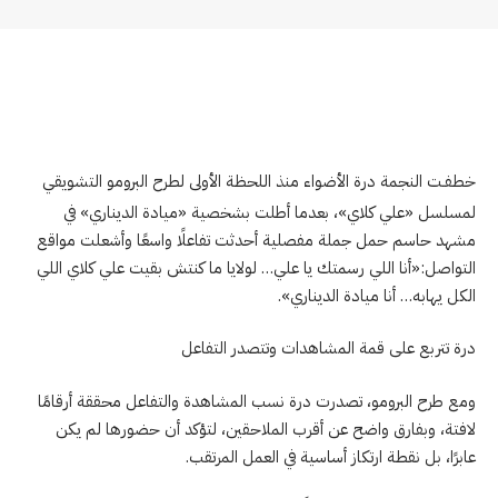
خطفـت النجمة درة الأضواء منذ اللحظة الأولى لطرح البرومو التشويقي
لمسلسل «علي كلاي»، بعدما أطلت بشخصية «ميادة الديناري» في
مشهد حاسم حمل جملة مفصلية أحدثت تفاعلًا واسعًا وأشعلت مواقع
التواصل:«أنا اللي رسمتك يا علي… لولايا ما كنتش بقيت علي كلاي اللي
الكل يهابه… أنا ميادة الديناري».
درة تتربع على قمة المشاهدات وتتصدر التفاعل
ومع طرح البرومو، تصدرت درة نسب المشاهدة والتفاعل محققة أرقامًا
لافتة، وبفارق واضح عن أقرب الملاحقين، لتؤكد أن حضورها لم يكن
عابرًا، بل نقطة ارتكاز أساسية في العمل المرتقب.