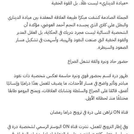
«ميادة الديناري» ليست ظلًا.. بل القوة الخفية
الجملة الصادمة كشفت مبكرًا طبيعة العلاقة المعقدة بين ميادة الديناري
والبطل علي كلاي الذي يجسده النجم أحمد العوضي، مؤكدة أن
الشخصية النسائية ليست مجرد شريك في الحكاية، بل العقل المدبر
والقوة الخفية التي صنعت النفوذ والهيبة، وأسهمت في تشكيل مسار
الصعود والسيطرة.
حضور حاد ونبرة واثقة تشعل الصراع
ظهور درة اتسم بحضور قوي ونبرة حاسمة تعكس شخصية ذات نفوذ
مباشر وتأثير واضح في مسار الأحداث، ما يضيف للعمل بعدًا دراميًا وإنسانيًا
أعمق، قائمًا على الصراع والسلطة وتشابك العلاقات، ويمنح البرومو طابعًا
مختلفًا منذ لحظاته الأولى.
قناة ON تراهن على درة في ترويج دراما رمضان
وفي إطار الترويج للعمل، نشرت قناة ON البوستر الرسمي لشخصية درة في
مسلسل «علي كلاي»، لتتصدر واجهة الدعاية لدراما رمضان المقبلة، في