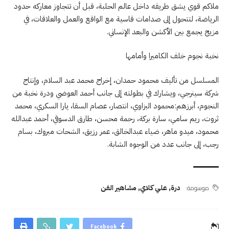
ملاكم قوي يشق طريقه داخل عالم الحلبة، قبل أن تتجاوز معاركه حدود
الرياضة، لتتحول إلى صدامات قاسية مع الواقع والعمل والعلاقات، في
مزيج يجمع بين الأكشن والبعد الإنساني.
نخبة نجوم خلف الكاميرا وأمامها
المسلسل من تأليف محمود حمدان، إخراج محمد عبد السلام، وإنتاج
شركة سينرجي، ويشارك في بطولته إلى جانب أحمد العوضي ودرة نخبة من
النجوم، أبرزهم:محمود البزاوي، انتصار، عصام السقا، يارا السكري، محمد
ثروت، ريم سامي، سارة بركة، رحمة محسن، طارق الدسوقي، أحمد عبدالله
محمود، ميدو ماهر، ضياء عبدالخالق، عمر رزيق، الشحات مبروك، بسام
رجب، إلى جانب عدد من الوجوه الشابة.
موسومة:
درة
,
علي كلاي
,
مشاهير الفن
Facebook