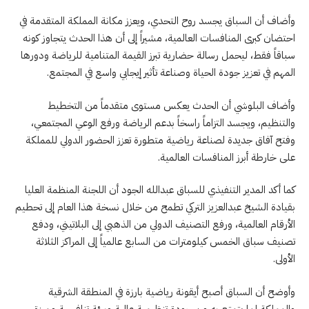
وأضاف أن السباق يجسد روح التحدي، ويعزز مكانة المملكة المتقدمة في
احتضان كبرى المنافسات العالمية، مشيراً إلى أن هذا الحدث يتجاوز كونه
سباقاً فقط، ليحمل رسالة حضارية تبرز القيمة المتنامية للرياضة ودورها
المهم في تعزيز جودة الحياة وصناعة تأثير إيجابي واسع في المجتمع.
وأضاف البلوشي أن الحدث يعكس مستوى متقدماً من التخطيط
والتنظيم، ويجسد التزاماً راسخاً بدعم الرياضة ورفع الوعي المجتمعي،
وفتح آفاق جديدة لصناعة رياضية متطورة تعزز الحضور الدولي للمملكة
على خارطة أبرز المنافسات العالمية.
كما أكد المدير التنفيذي للسباق عبدالله الجود أن اللجنة المنظمة العليا
بقيادة الشيخ عبدالعزيز التركي تطمح من خلال نسخة هذا العام إلى تحطيم
الأرقام العالمية، ورفع التصنيف الدولي من الذهبي إلى البلاتيني، ودفع
تصنيف سباق الخمس كيلومترات من السابع عالمياً إلى المراكز الثلاثة
الأولى.
وأوضح أن السباق أصبح أيقونة رياضية بارزة في المنطقة الشرقية
والمملكة لما يتمتع به من جودة تنظيمية عالية وبيئة تنافسية مميزة