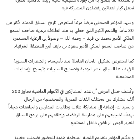
تجعل كبار العدائين يفضلون المشاركة فيه.
وشهد المؤتمر الصحفي عرضاً مرئياً استعرض تاريخ السباق الممتد لأكثر من
30 عاماً، والدعم الكبير الذي حظي به منذ انطلاقه برعاية صاحب السمو
الملكي الأمير محمد بن فهد – رحمه الله – وصولاً إلى الرعاية المستمرة
من صاحب السمو الملكي الأمير سعود بن نايف أمير المنطقة الشرقية.
كما استعرض تشكيل اللجان العاملة منذ تأسيسه، والشعارات السنوية
التي تبناها السباق لنشر التوعية وتصحيح السلبيات وترسيخ الإيجابيات
المجتمعية.
وكُشف خلال العرض أن عدد المشاركين في الأعوام الماضية تجاوز 200
ألف مشارك من مختلف الفئات العمرية والمجتمعية من الرجال
والسيدات، إضافة إلى مشاركة طلاب وطالبات المدارس والجامعات مجاناً
بهدف تشجيعهم على ممارسة الرياضة، وإطلاعهم على برامج السباق
لتعزيز الوعي الرياضي داخل المجتمع.
واختُتم المؤتمر بتقديم اللجنة المنظمة هدية للحضور تضمنت حقيبة