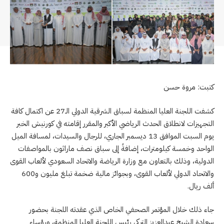
كتبت: مروة حسن
كشفت اللجنة العليا المنظمة لسباق الشرقية الدولي الـ27 عن اكتمال كافة
التجهيزات لانطلاق الحدث الرياضي الأكبر والمقرر إقامته في كورنيش الخبر
يوم السبت الموافق 13 ديسمبر الجاري، للرجال والسيدات، لمسافة الميل
الواحد وخمسة كيلومترات، إضافةً إلى سباق نصف ماراثون بالمواصفات
الدولية، وذلك بالتعاون مع وزارة الرياضة والاتحاد السعودي لألعاب القوى
والاتحاد الدولي لألعاب القوى، وبجوائز مالية ضخمة تبلغ مليون و600
ألف ريال.
جاء ذلك خلال المؤتمر الصحفي الخاص الذي عقدته اللجنة بحضور
سعادة الشيخ عبدالعزيز التركي رئيس اللجنة العليا المنظمة، ورؤساء