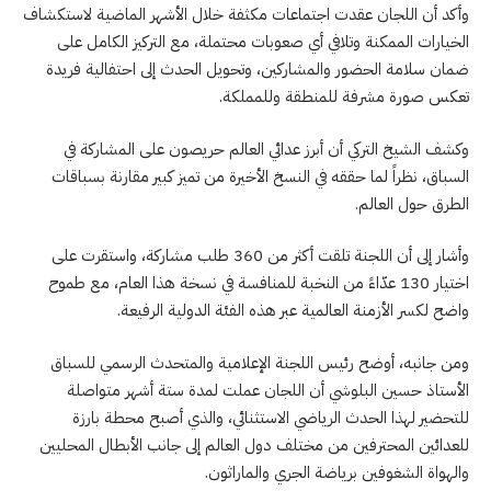
وأكد أن اللجان عقدت اجتماعات مكثفة خلال الأشهر الماضية لاستكشاف
الخيارات الممكنة وتلافي أي صعوبات محتملة، مع التركيز الكامل على
ضمان سلامة الحضور والمشاركين، وتحويل الحدث إلى احتفالية فريدة
تعكس صورة مشرفة للمنطقة وللمملكة.
وكشف الشيخ التركي أن أبرز عدائي العالم حريصون على المشاركة في
السباق، نظراً لما حققه في النسخ الأخيرة من تميز كبير مقارنة بسباقات
الطرق حول العالم.
وأشار إلى أن اللجنة تلقت أكثر من 360 طلب مشاركة، واستقرت على
اختيار 130 عدّاءً من النخبة للمنافسة في نسخة هذا العام، مع طموح
واضح لكسر الأزمنة العالمية عبر هذه الفئة الدولية الرفيعة.
ومن جانبه، أوضح رئيس اللجنة الإعلامية والمتحدث الرسمي للسباق
الأستاذ حسين البلوشي أن اللجان عملت لمدة ستة أشهر متواصلة
للتحضير لهذا الحدث الرياضي الاستثنائي، والذي أصبح محطة بارزة
للعدائين المحترفين من مختلف دول العالم إلى جانب الأبطال المحليين
والهواة الشغوفين برياضة الجري والماراثون.