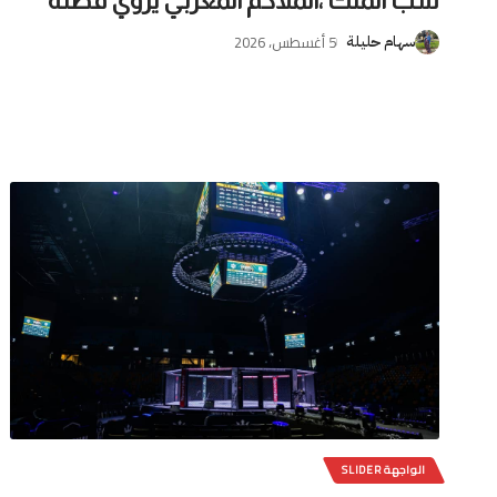
سب الملك ،الملاكم المغربي يروي قصته
5 أغسطس، 2026
سهام حليلة
الواجهة SLIDER