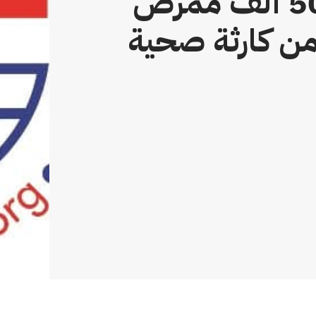
بريطانيا مهددة بفقدان 50 ألف ممرض
من كارثة صحية