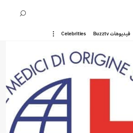
فيديوهات Buzztv
Celebrities