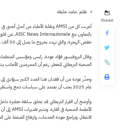
بقلم: حامد خليفة
مشاركة
بالتعاون مع le
خفض الهجرة، والتي تهدد بخروج ما يصل إلى 50 ألف ممرض وممرضة من العاملين المتدربين في الخارج.
وقال البروفيسور فؤاد عودة، رئيس ومؤسس المنظمات، 
الصحية البريطاني للخطر، رغم أن الممرضين الأجانب يشكلون نحو 25% من قوة التمريض في 
وحذّر عودة من أن فقدان هذا العدد الكبير سيؤدي إلى ت
عام 2025 يجب أن يعتمد على سياسات دمج واستقرار لا سياسات إقصاء.
وأوضح أن القرار البريطاني قد يخلق سابقة خطيرة داخل أو
الأنظمة الصح
الانتظار، وتراجع جودة الخدمات، وارتفاع الضغط على الع