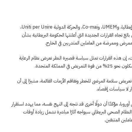
أعربت كل من AMSI ونقابة الأطباء من أصل أجنبي في إيطاليا، وUMEM، وCo-mai، والحركة الدولية Uniti per Unire،
AISC News Internaziona، عن قلق بالغ تجاه القرارات الجديدة التي أعلنتها الحكومة البريطانية بشأن
إن هذه القرارات تمثل سياسة قصيرة النظر تعرض نظام الرعاية
المملكة المتحدة.
عريض سلامة المرضى للخطر وتفاقم الأزمات القائمة، مشيرًا إلى أن
روبا، مؤكدًا أن دولًا أخرى قد تتجه إلى النهج نفسه، مما يهدد استقرار
ية في القارة. وتشير تقديرات AMSI إلى أن النظام الصحي البريطاني سيواجه آثارًا مباشرة تشمل زيادة أوقات
املين المتبقين.