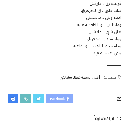
قولتله رق .. مارقش
ساب قلبي .. فى البحرغريق
اديته وش .. ماحسش
وماحلش .. وانا قافشه عليه
ندالي قلبي .. مادقش
وماحسش .. ولا قربلي
معاه جبت الناهيه .. وفى داهيه
مش همسك فيه
موسومة:
أغاني
,
بسمة عطا
,
مشاهير
Facebook
اترك تعليقاً