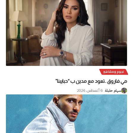
نجوم ومشاهير
مي فاروق ..تعود مع مدين ب “حبايبنا”
6 أغسطس، 2026
سهام حليلة