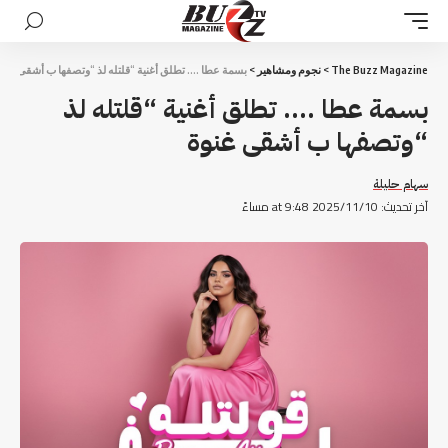
The Buzz Magazine
>
نجوم ومشاهير
>
بسمة عطا …. تطلق أغنية “قلتله لذ “وتصفها ب أشقى غنو
بسمة عطا …. تطلق أغنية “قلتله لذ
“وتصفها ب أشقى غنوة
سهام حليلة
آخر تحديث: 2025/11/10 at 9:48 مساءً