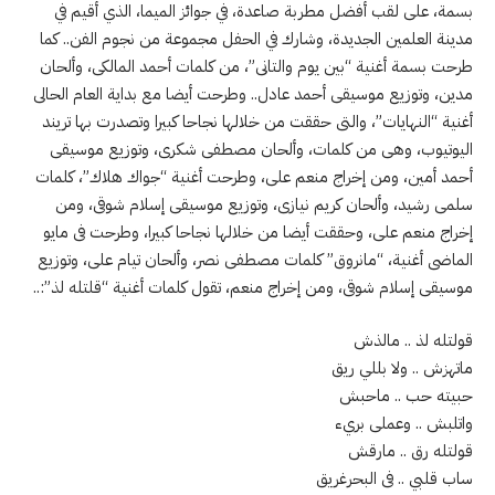
بسمة، على لقب أفضل مطربة صاعدة، في جوائز الميما، الذي أقيم في
مدينة العلمين الجديدة، وشارك في الحفل مجموعة من نجوم الفن.. كما
طرحت بسمة أغنية “بين يوم والتانى”، من كلمات أحمد المالكى، وألحان
مدين، وتوزيع موسيقى أحمد عادل.. وطرحت أيضا مع بداية العام الحالى
أغنية “النهايات”، والتى حققت من خلالها نجاحا كبيرا وتصدرت بها تريند
اليوتيوب، وهى من كلمات، وألحان مصطفى شكرى، وتوزيع موسيقى
أحمد أمين، ومن إخراج منعم على، وطرحت أغنية “جواك هلاك”، كلمات
سلمى رشيد، وألحان كريم نيازى، وتوزيع موسيقى إسلام شوقى، ومن
إخراج منعم على، وحققت أيضا من خلالها نجاحا كبيرا، وطرحت فى مايو
الماضى أغنية، “مانروق” كلمات مصطفى نصر، وألحان تيام على، وتوزيع
موسيقى إسلام شوقى، ومن إخراج منعم، تقول كلمات أغنية “قلتله لذ”:..
قولتله لذ .. مالذش
ماتهزش .. ولا بللي ريق
حبيته حب .. ماحبش
واتلبش .. وعملى بريء
قولتله رق .. مارقش
ساب قلبي .. فى البحرغريق