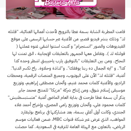
قامت المطربة الشابة بسمة عطا بالترويج لأحدث أعمالها الغنائية، “قلتله
لذ” وذلك بنشر فيديو قصير، من الأغنية عبر حسابها الرسمى على موقع
الفيديوهات والصور “انستجرام” و كتبت استنوا اشقي غنوه عملتها (
قولتله لذ ).. وتفاعل معها الجمهور بالتعليقات الإيجابية ، التى تمنت لها
النجاح.. ومن بين التعليقات “بالتوفيق يارب ياحبيبتي اشطر وحده كدا
كدا”.. و “ايه الجمال ده ربنا يوفقك”.. و”لذاذة وحلاوة.. راح تكسر الدنيا”.
أغنية، “قلتله لذ” الأن على اليوتيوب، وجميع المنصات الرقمية، ومحطات
الراديو، والأغنية كلمات محمد غنيم، وألحان مصطفى إبراهيم، وتوزيع
موسيقى إسلام شوقى، ومن إنتاج شركة “مزيكا” للمنتج محمد جابر.
يذكر أن بسمة عطا طرحت فى بداية العام الماضى أغنية “متستبسطنيش”
كلمات محمود علي، وألحان وتوزيع رامي المصري، وإخراج أحمد علاء
الجندي، وكانت أولى أغاني بسمة، بعد مشاركتها في برنامج بوليفارد
المواهب، الذي عرض عبر شبكة قنوات MBC، ضمن فعاليات موسم
الرياض، بالتعاون مع الهيئة العامة للترفيه في السعودية.. كما حصلت