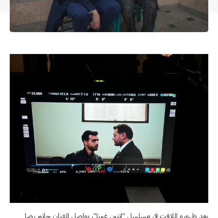
بعد ظهوره اللافت في مسلسل “اتنين غيرنا”، يواصل الفنان حاتم رضا