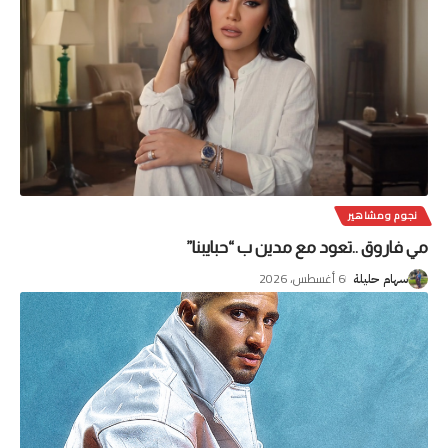
نجوم ومشاهير
مي فاروق ..تعود مع مدين ب “حبايبنا”
6 أغسطس، 2026
سهام حليلة