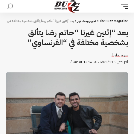
The Buzz Magazine
>
نجوم ومشاهير
>
بعد “إثنين غيرنا “حاتم رضا يتألق بشخصية مختلفة في “الف
بعد “إثنين غيرنا “حاتم رضا يتألق
بشخصية مختلفة في “الفرنساوي”
سهام حليلة
آخر تحديث: 2026/05/19 at 12:54 مساءً