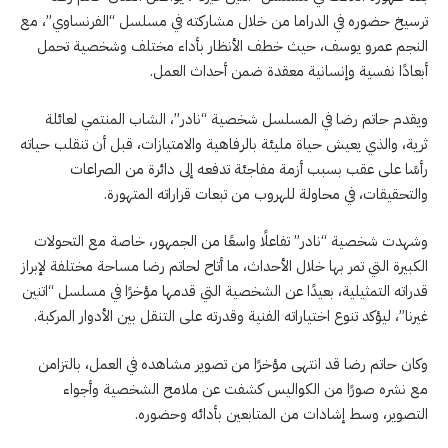
ترسيخ حضوره في الدراما من خلال مشاركته في مسلسل “الفرنساوي”، مع
النجم عمرو يوسف، حيث خطف الأنظار بأداء مختلف وشخصية تحمل
أبعادًا نفسية وإنسانية معقدة ضمن أحداث العمل.
ويقدم حاتم رضا في المسلسل شخصية “نادر”، الشاب المنتمي لعائلة
ثرية، والذي يعيش حياة مليئة بالرفاهية والامتيازات، قبل أن تنقلب حياته
رأسًا على عقب بسبب أزمة مفاجئة تدفعه إلى دائرة من الصراعات
والتحقيقات، في محاولة للهروب من تبعات قراراته المتهورة.
وشهدت شخصية “نادر” تفاعلًا واسعًا من الجمهور، خاصة مع التحولات
الكبيرة التي تمر بها خلال الأحداث، ما أتاح لحاتم رضا مساحة مختلفة لإبراز
قدراته التمثيلية، بعيدًا عن الشخصية التي قدمها مؤخرًا في مسلسل “اتنين
غيرنا”، ليؤكد تنوع اختياراته الفنية وقدرته على التنقل بين الأدوار المركبة.
وكان حاتم رضا قد انتهى مؤخرًا من تصوير مشاهده في العمل، بالتزامن
مع نشره صورًا من الكواليس كشفت عن ملامح الشخصية وأجواء
التصوير، وسط إشادات من المتابعين بأدائه وحضوره.