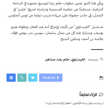
ويأتي هذا الدور ضمن خطوات حاتم رضا لتوسيع حضوره في الساحة
الدرامية، مستفيدًا من خلفيته المسرحية ودراسته لمنهج “مايزنر” في
التمثيل، إلى جانب حصوله على شهادة تدريب دولية من لوس أنجلوس.
مسلسل “الفرنساوي” من تأليف وإخراج آدم عبد الغفار، وبطولة عمرو
يوسف، ويشارك فيه كل من جمال سليمان، سوسن بدر، بيومي فؤاد،
عائشة بن أحمد، وسامي الشيخ.
موسومة:
الفرنساوي
,
حاتم رضا
,
مشاهير
Facebook
اترك تعليقاً
لن يتم نشر عنوان بريدك الإلكتروني.
الحقول الإلزامية مشار إليها بـ
*