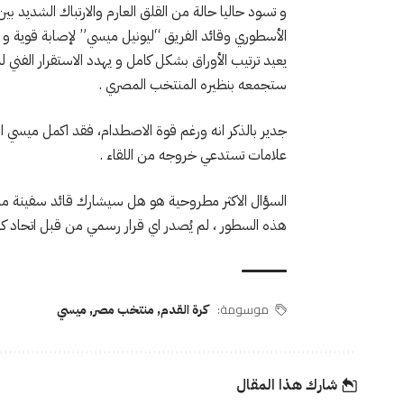
و تسود حاليا حالة من القلق العارم والارتباك الشديد بي
الأسطوري وقائد الفريق “ليونيل ميسي” لإصابة قوية و 
يعيد ترتيب الأوراق بشكل كامل و يهدد الاستقرار الفني ل
ستجمعه بنظيره المنتخب المصري .
جدير بالذكر انه ورغم قوة الاصطدام، فقد اكمل ميسي الم
علامات تستدعي خروجه من اللقاء .
السؤال الاكثر مطروحية هو هل سيشارك قائد سفينة منتخب ا
هذه السطور ، لم يُصدر اي قرار رسمي من قبل اتحاد كرة
موسومة:
كرة القدم
,
منتخب مصر
,
ميسي
شارك هذا المقال