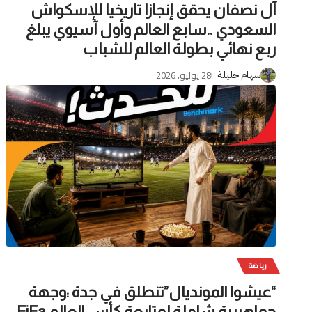
آل نصفان يحقق إنجازا تاريخيا للإسكواش
السعودي ..سابع العالم وأول آسيوي يبلغ
ربع نهائي بطولة العالم للشباب
28 يوليو، 2026
سهام حليلة
رياضة
“عيشوا المونديال”تنطلق في جدة :وجهة
جماهيرية شاملة لمتابعة كأس العالم FiFa