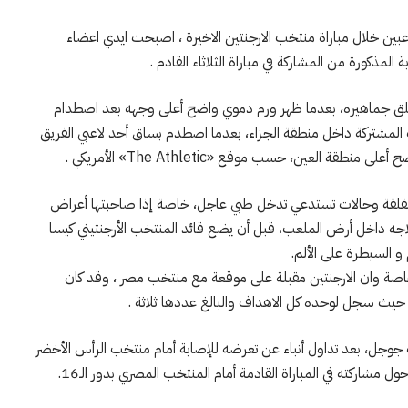
اعبين خلال مباراة منتخب الارجنتين الاخيرة ، اصبحت ايدي اعضاء
لمذكورة من المشاركة في مباراة الثلاثاء القادم .
ي قلق جماهيره، بعدما ظهر ورم دموي واضح أعلى وجهه بعد اصطدام
المشتركة داخل منطقة الجزاء، بعدما اصطدم بساق أحد لاعبي الفريق
 العين، حسب موقع «The Athletic» الأمريكي .
 مقلقة وحالات تستدعي تدخل طبي عاجل، خاصة إذا صاحبتها أعراض
لاجه داخل أرض الملعب، قبل أن يضع قائد المنتخب الأرجنتيني كيسا
و السيطرة على الألم.
اصة وان الارجنتين مقبلة على موقعة مع منتخب مصر ، وقد كان
، حيث سجل لوحده كل الاهداف والبالغ عددها ثلاثة .
جوجل، بعد تداول أنباء عن تعرضه للإصابة أمام منتخب الرأس الأخضر