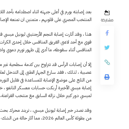
بعد إصابته بورم في أعلى جبهته اثناء اصطدامه بأحد الل
المنتخب المصري على قلوبهم ، متمنين ان تمنعه الإصابة ا
مشاركة
هذا ، وقد أثارت إصابة النجم الأرجنتيني ليونيل ميس
قوي مع أحد لاعبي الفريق المنافس خلال إحدى الكرات 
المنافس أثناء سقوطه، ما أدى إلى ظهور تورم دموي واضح أعلى منطقة
إلا أن إصابات الرأس قد تتراوح بين كدمة سطحية غير
عصبية ، لذلك ، فقد سارع الجهاز الطبي إلى التدخل لع
من الثلج على موضع الإصابة للمساعدة في تقليل التورم 
إصابة ميسي الأخيرة أربكت حسابات معسكر التانغو ، خ
لميسي دور كبير خلال نزاله السابق مع منتخب الفراعنة
وقد تصدر خبر إصابة ليونيل ميسي، ، تريند محرك بحث 
من بطولة كأس العالم 2026، مما آثار حالة من الشك حول مشاركته في المباراة القادمة أمام المنتخب المصري بدور الـ16.