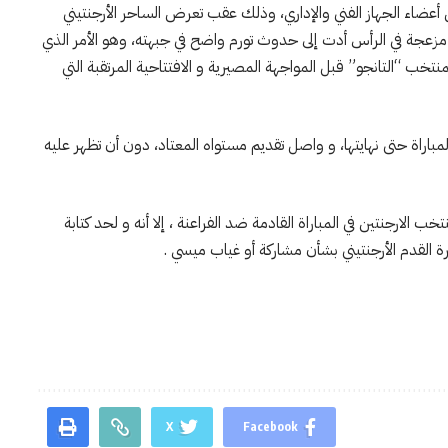
ن أعضاء الجهاز الفني والإداري، وذلك عقب تعرض الساحر الأرجنتيني
مزعجة في الرأس أدت إلى حدوث تورم واضح في جبهته، وهو الأمر الذي
منتخب “التانجو” قبل المواجهة المصيرية و الافتتاحية المرتقبة التي
باراة حتى نهايتها، و واصل تقديم مستواه المعتاد، دون أن تظهر عليه
لارجنتين في المباراة القادمة ضد الفراعنة ، إلا أنه و لحد كتابة
 القدم الأرجنتيني بشأن مشاركة أو غياب ميسي .
X
Facebook