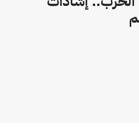
الحرب.. إشادات
م