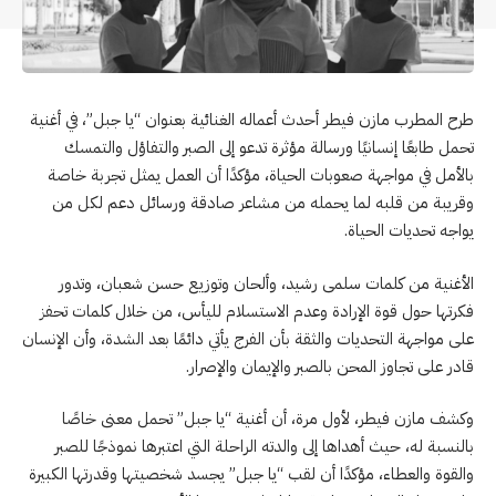
طرح المطرب مازن فيطر أحدث أعماله الغنائية بعنوان “يا جبل”، في أغنية
تحمل طابعًا إنسانيًا ورسالة مؤثرة تدعو إلى الصبر والتفاؤل والتمسك
بالأمل في مواجهة صعوبات الحياة، مؤكدًا أن العمل يمثل تجربة خاصة
وقريبة من قلبه لما يحمله من مشاعر صادقة ورسائل دعم لكل من
يواجه تحديات الحياة.
الأغنية من كلمات سلمى رشيد، وألحان وتوزيع حسن شعبان، وتدور
فكرتها حول قوة الإرادة وعدم الاستسلام لليأس، من خلال كلمات تحفز
على مواجهة التحديات والثقة بأن الفرج يأتي دائمًا بعد الشدة، وأن الإنسان
قادر على تجاوز المحن بالصبر والإيمان والإصرار.
وكشف مازن فيطر، لأول مرة، أن أغنية “يا جبل” تحمل معنى خاصًا
بالنسبة له، حيث أهداها إلى والدته الراحلة التي اعتبرها نموذجًا للصبر
والقوة والعطاء، مؤكدًا أن لقب “يا جبل” يجسد شخصيتها وقدرتها الكبيرة