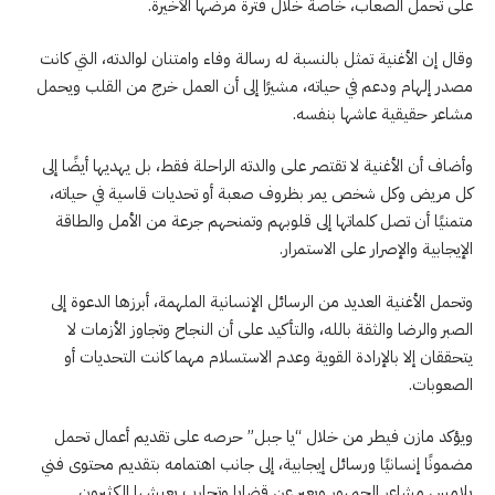
على تحمل الصعاب، خاصة خلال فترة مرضها الأخيرة.
وقال إن الأغنية تمثل بالنسبة له رسالة وفاء وامتنان لوالدته، التي كانت
مصدر إلهام ودعم في حياته، مشيرًا إلى أن العمل خرج من القلب ويحمل
مشاعر حقيقية عاشها بنفسه.
وأضاف أن الأغنية لا تقتصر على والدته الراحلة فقط، بل يهديها أيضًا إلى
كل مريض وكل شخص يمر بظروف صعبة أو تحديات قاسية في حياته،
متمنيًا أن تصل كلماتها إلى قلوبهم وتمنحهم جرعة من الأمل والطاقة
الإيجابية والإصرار على الاستمرار.
وتحمل الأغنية العديد من الرسائل الإنسانية الملهمة، أبرزها الدعوة إلى
الصبر والرضا والثقة بالله، والتأكيد على أن النجاح وتجاوز الأزمات لا
يتحققان إلا بالإرادة القوية وعدم الاستسلام مهما كانت التحديات أو
الصعوبات.
ويؤكد مازن فيطر من خلال “يا جبل” حرصه على تقديم أعمال تحمل
مضمونًا إنسانيًا ورسائل إيجابية، إلى جانب اهتمامه بتقديم محتوى فني
يلامس مشاعر الجمهور ويعبر عن قضايا وتجارب يعيشها الكثيرون.