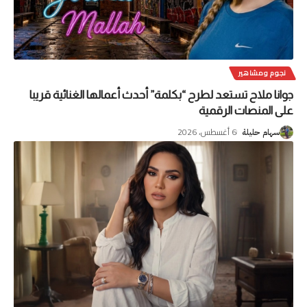
نجوم ومشاهير
جوانا ملاح تستعد لطرح “بكلمة” أحدث أعمالها الغنائية قريبا
على المنصات الرقمية
6 أغسطس، 2026
سهام حليلة