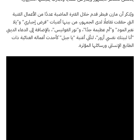
ويُذكر أن مازن فيطر قدم خلال الفترة الماضية عددًا من الأعمال الفنية
التي حققت تفاعلًا لدى الجمهور، من بينها أغنيات “فرض إجباري” و”يلا
نغير المود” و”أم عظيمة جدًا”، و”نور الفوانيس”، بالإضافة إلى الدعاء الديني
“أنا لبيتك نفسي أزور”، لتأتي أغنية “يا جبل” كأحدث أعماله الغنائية ذات
الطابع الإنساني ورسائلها المؤثرة.