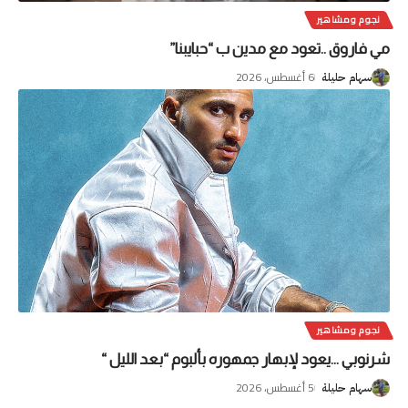
نجوم ومشاهير
مي فاروق ..تعود مع مدين ب “حبايبنا”
6 أغسطس، 2026
سهام حليلة
نجوم ومشاهير
شرنوبي …يعود لإبهار جمهوره بألبوم “بعد الليل “
5 أغسطس، 2026
سهام حليلة