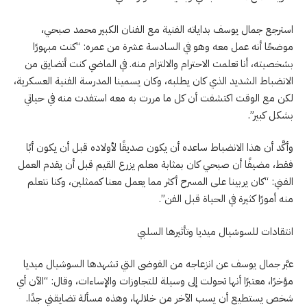
استرجع جمال يوسف بداياته الفنية مع الفنان الكبير محمد صبحي،
موضحًا أنه عمل معه وهو في السادسة عشرة من عمره: “كنت مبهورًا
بشخصيته، أنا تعلمت الاحترام والالتزام منه. في الماضي كنت أتضايق من
الانضباط الشديد الذي كان يطلبه، وكان يسمينا المدرسة الفنية العسكرية،
لكن مع الوقت اكتشفت أن كل ما مررت به معه استفدت منه في حياتي
بشكل كبير”.
وأكَّد أن هذا الانضباط ساعده أن يكون صديقًا لأولاده قبل أن يكون أبًا
فقط، مضيفًا أن صبحي كان بمثابة معلم يزرع القيم قبل أن يقدم العمل
الفني: “كان يربينا على المسرح أكثر مما يعمل معنا كممثلين، وكنا نتعلم
منه أمورًا كثيرة في الحياة قبل الفن”.
انتقادات للسوشيال ميديا وتأثيرها السلبي
عبَّر جمال يوسف عن انزعاجه من الفوضى التي تشهدها السوشيال ميديا
مؤخرًا، معتبرًا أنها تحولت إلى وسيلة للتجاوزات والإساءات، وقال: “الآن أي
شخص يستطيع أن يسب الآخر من خلالها، وهذه مسألة تضايقني جدًا.