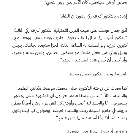
بجانبي أو مَن سيتخلى، كان الأمر بيني وبين نفسي”.
إشادة بالدكتور أشرف زكي ودوره في النقابة
أثنى جمال يوسف على نقيب المهن التمثيلية الدكتور أشرف زكي، قائلاً:
“الدكتور أشرف زكي مثال للنقيب فوق العادي، ووقف معي ووقف مع
كثيرين غيري، ولو اتصلت به الساعة الثالثة فجرًا ستجده بجانبك، يلبس
وينزل ويأتي. مَن يفعل ذلك؟ هو يحتضن الفنانين، ونحن نحبه ونقدره،
وأنا أتمنى أن تُلغى هذه السوشيال ميديا”.
تقديره لزوجته الدكتورة حنان محمد
كما تحدث عن زوجته الدكتورة حنان محمد، موضحًا مكانتها العلمية
والدينية، قائلاً: “الناس جميعًا عندما يعرفون أن الدكتورة حنان زوجتي
يستغربون. أنا والحمد لله أصلي وأؤدي كل الفروض، وهي أحيانًا تعطي
دروسًا في جامع السيدة زينب والسيدة نفيسة، ويقولون لها كيف يكون
زوجك ممثلًا؟ وأنا أستفيد منها ومن علمها”.
180 عملًا دراميًا بين الرفض والاعتزاز