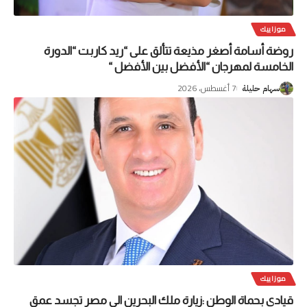
موزاييك
روضة أسامة أصغر مذيعة تتألق على “ريد كاربت “الدورة
الخامسة لمهرجان “الأفضل بين الأفضل “
7 أغسطس، 2026
سهام حليلة
موزاييك
قيادي بحماة الوطن :زيارة ملك البحرين الى مصر تجسد عمق