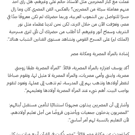
عملت مع كبار المخرجين مثل الأستاذ حاتم علي وغيرهم، هل رأى أحد
منهم معاملة سيئة من المصريين؟ بالعكس، الفن المصري كان وما زال
جسرًا للتواصل بين الشعوب العربية، وربما حضرتك لم تكن معروفًا جدًا في
مصر، وتعرّفت الآن من خلال الترند، لكن نحن لدينا عظماء مثل نور
الشريف وسماح أنور وغيرهم. أنا أطلب من حضرتك أن تأتي لترى مسرحية
(الملك لير) على المسرح القومي وتشاهد مستوى الفنانين الشباب هناك”.
إشادة بالمرأة المصرية ومكانة مصر
أكد يوسف اعتزازه بالمرأة المصرية، قائلاً: “المرأة المصرية طبعًا زوجتي
مصرية، وابنتي وأمي مصريات، والمرأة المصرية لا مثيل لها، وتقوم صباحًا
لتفطر أولادها وتذهب بهم إلى المدرسة، ثم تذهب إلى عملها، وتعود لتقوم
بواجب البيت. أهم شيء عند المرأة المصرية أولادها وتعليمهم”.
وأشار إلى أن المصريين يبذلون مجهودًا استثنائيًا لتأمين مستقبل أبنائهم:
“المصريون يدخلون جمعيات ويأخذون قروضًا من أجل تعليم أولادهم،
لأن التعليم بالنسبة لهم أمر أساسي”.
كما تحدث عن مكانة مصر قائلاً: “مصر ذُكرت في القرآن أربع مرات بشكل