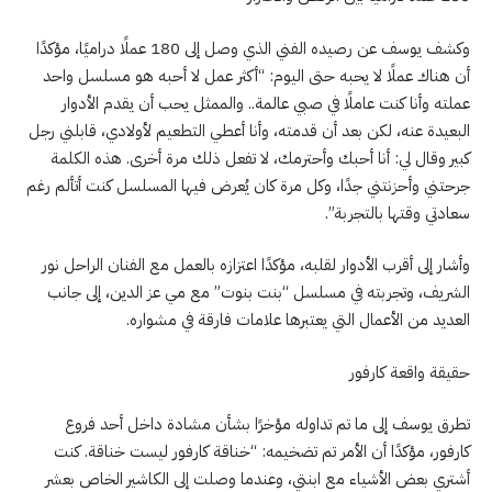
وكشف يوسف عن رصيده الفني الذي وصل إلى 180 عملًا دراميًا، مؤكدًا
أن هناك عملًا لا يحبه حتى اليوم: “أكثر عمل لا أحبه هو مسلسل واحد
عملته وأنا كنت عاملًا في صبي عالمة.. والممثل يحب أن يقدم الأدوار
البعيدة عنه، لكن بعد أن قدمته، وأنا أعطي التطعيم لأولادي، قابلني رجل
كبير وقال لي: أنا أحبك وأحترمك، لا تفعل ذلك مرة أخرى. هذه الكلمة
جرحتني وأحزنتني جدًا، وكل مرة كان يُعرض فيها المسلسل كنت أتألم رغم
سعادتي وقتها بالتجربة”.
وأشار إلى أقرب الأدوار لقلبه، مؤكدًا اعتزازه بالعمل مع الفنان الراحل نور
الشريف، وتجربته في مسلسل “بنت بنوت” مع مي عز الدين، إلى جانب
العديد من الأعمال التي يعتبرها علامات فارقة في مشواره.
حقيقة واقعة كارفور
تطرق يوسف إلى ما تم تداوله مؤخرًا بشأن مشادة داخل أحد فروع
كارفور، مؤكدًا أن الأمر تم تضخيمه: “خناقة كارفور ليست خناقة. كنت
أشتري بعض الأشياء مع ابنتي، وعندما وصلت إلى الكاشير الخاص بعشر