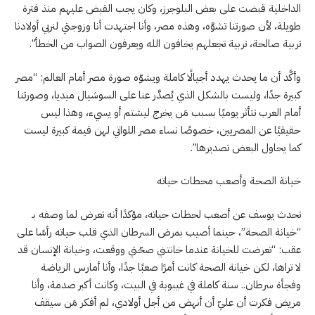
الداخلية قبضت على بعض البلوجرز، وكان يجب القبض عليهم منذ فترة
طويلة، لأن صورتنا تشوَّه، وهذه مصر، وأنا اجتهدت أنا وزوجتي لنربي أولادنا
تربية صالحة، تربية تجعلهم يخافون الله ويعرفون الصواب من الخطأ”.
وأكَّد أن ما يحدث يهدد أجيالًا كاملة ويشوّه صورة مصر أمام العالم: “مصر
كبيرة جدًا، وليست بالشكل الذي يُصدَّر عنا على السوشيال ميديا، وصورتنا
أمام العرب تتأثر يوميًا بسبب مَن يخرج ليشتم أو يسيء، وهذا ليس
حقيقيًا عن المصريين، خصوصًا نساء مصر اللواتي لهن قيمة كبيرة ليست
كما يحاول البعض تصديرها”.
خيانة الصحة وأصعب محطات حياته
تحدث يوسف عن أصعب لحظات حياته، مؤكدًا أنه تعرض لما وصفه بـ
“خيانة الصحة”، حينما أصيب بمرض السرطان الذي قلب حياته رأسًا على
عقب: “تعرضت للخيانة عندما خانتني صحّتي ووقعت، وخيانة الإنسان قد
لا تراها، لكن خيانة الصحة كانت أمرًا صعبًا جدًا، وأنا أمارس الرياضة
وفجأة سرطان.. سنة كاملة في غيبوبة في البيت، وكانت أكبر صدمة، وأنا
مريض فكرت أن عليّ أن أنهض من أجل أولادي، لم أفكر مَن سيقف