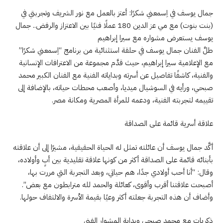
جمال يوسف في اِسمعني شكرًا: أعتز بالعمل مع نور الشريف وتجربتي في
(بنت بنوت) مع مي عز الدين 180 عملًا فنيًا بين الاعتزاز والرفض.. جمال
يوسف يستعرض مشواره مع سيرا إبراهيم
طلَّ الفنان جمال يوسف في حلقة استثنائية من برنامج “اِسمعني شكرًا”
مع الإعلامية سيرا إبراهيم، حيث قدَّم مجموعة من الاعترافات الإنسانية
والفنية، كاشفًا تفاصيل عن أسرته وبداياته الفنية مع الفنان الكبير محمد
صبحي، ورأيه في السوشيال ميديا، وأصعب محطات حياته، بالإضافة إلى
تقييمه لتجربته الفنية، ودعمه للمرأة المصرية ومكانة مصر.
علاقة أسرية قائمة على الصداقة
أكَّد جمال يوسف أن عائلته تمثل له الحياة الحقيقية، مشيرًا إلى أن علاقته
بأبنائه قائمة على الصداقة أكثر من كونها علاقة تقليدية بين أبٍ وأولاده،
وقال: “أنا أحب أولادي جدًا، هم حياتي، وبعد التجربة التي مررت بها،
أصبحت علاقتنا أقرب وأقوى، كعائلة والحمد لله مترابطون مع بعض”.
وأضاف أن هذه التجربة جعلته أكثر وعيًا بقيمة الأسرة والالتفاف حولها.
ذكريات مع محمد صبحي وبداية المشوار الفني