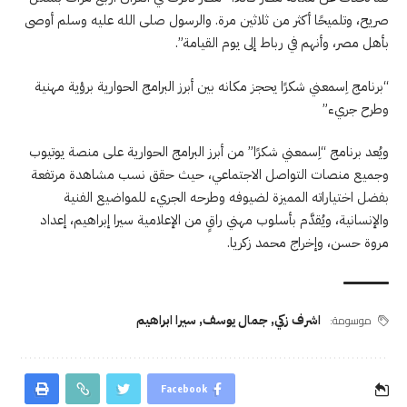
صريح، وتلميحًا أكثر من ثلاثين مرة. والرسول صلى الله عليه وسلم أوصى
بأهل مصر، وأنهم في رباط إلى يوم القيامة”.
“برنامج اِسمعني شكرًا يحجز مكانه بين أبرز البرامج الحوارية برؤية مهنية
وطرح جريء”
ويُعد برنامج “اِسمعني شكرًا” من أبرز البرامج الحوارية على منصة يوتيوب
وجميع منصات التواصل الاجتماعي، حيث حقق نسب مشاهدة مرتفعة
بفضل اختياراته المميزة لضيوفه وطرحه الجريء للمواضيع الفنية
والإنسانية، ويُقدَّم بأسلوب مهني راقٍ من الإعلامية سيرا إبراهيم، إعداد
مروة حسن، وإخراج محمد زكريا.
موسومة:
اشرف زكي
,
جمال يوسف
,
سيرا ابراهيم
Facebook