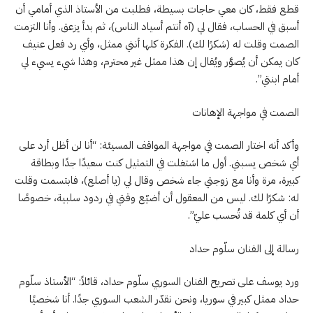
قطع فقط، كان معي حاجات بسيطة، فطلبت من الأستاذ الذي أمامي أن
أسبق في الحساب، فقال لي (آه أنتم أسياد الناس)، ثم بدأ يزعق. وأنا التزمت
الصمت وقلت له (شكرًا لك). الفكرة كلها أنني ممثل، وأي رد فعل عنيف
كان يمكن أن يُصوَّر ويُقال إن هذا ممثل غير محترم، وهذا شيء يسيء لي
أمام ابنتي”.
الصمت في مواجهة الإهانات
وأكد أنه اختار الصمت في مواجهة المواقف المسيئة: “أنا لن أظل أرد على
أي شخص يسبني. أول ما اشتغلت في التمثيل كنت سعيدًا جدًا وبطاقة
كبيرة، مرة وأنا مع زوجتي جاء شخص وقال لي (يا أصلع)، فابتسمت وقلت
له: شكرًا لك. ليس من المعقول أن أضيّع وقتي في ردود سلبية، خصوصًا
أن أي كلمة قد تُحسب عليّ”.
رسالة إلى الفنان سلّوم حداد
ورد يوسف على تصريح الفنان السوري سلّوم حداد، قائلاً: “الأستاذ سلّوم
حداد ممثل كبير في سوريا، ونحن نقدّر الشعب السوري جدًا. أنا شخصيًا